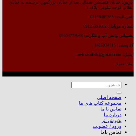
آدرس:
خیابان فلسطین شمالی بعد از خیابان بزرگمهر، نرسیده به خیابان
انقلاب کوچه نیلوفر، پلاک ۱
تلفن ثابت:
02166489365
شماره موبایل:
09125591602
پشتیبانی واتس آپ و تلگرام:
09304727068
کد پستی:
1416934113
ایمیل: mehrandish@gmail.com
نماد اعتماد
طراحی شده توسط گروه کسب‌وکار آرشین
جستجو
برای:
صفحه اصلی
مجموعه کتاب های ما
تماس با ما
درباره ما
پذیرش اثر
ورود / عضویت
تماس باما