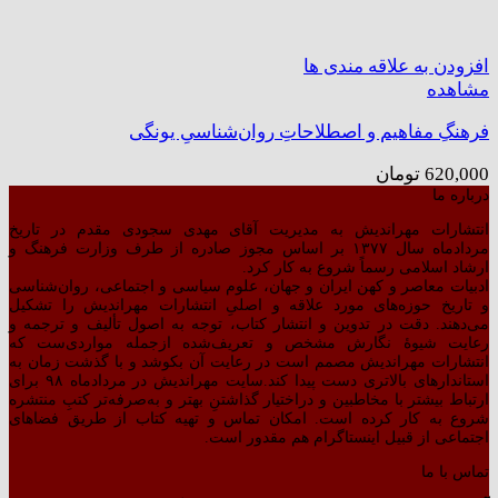
افزودن به علاقه مندی ها
مشاهده
فرهنگِ مفاهیم و اصطلاحاتِ روان‌شناسیِ یونگی
620,000
تومان
درباره ما
انتشارات مهراندیش به مدیریت آقای مهدی سجودی مقدم در تاریخ
مردادماه سال ۱۳۷۷ بر اساس مجوز صادره از طرف وزارت فرهنگ و
ارشاد اسلامی رسماً شروع به کار کرد.
ادبیات معاصر و کهن ایران و جهان، علوم سیاسی و اجتماعی، روان‌شناسی
و تاریخ حوزه‌های مورد علاقه و اصلیِ انتشارات مهراندیش را تشکیل
می‌دهند. دقت در تدوین و انتشار کتاب،‌ توجه به اصول تألیف و ترجمه و
رعایت شیوهٔ نگارش مشخص و تعریف‌شده ازجمله مواردی‌ست که
انتشارات مهراندیش مصمم است در رعایت آن بکوشد و با گذشت زمان به
استاندارهای بالاتری دست پیدا کند.سایت مهراندیش در مردادماه ۹۸ برای
ارتباط بیشتر با مخاطبین و دراختیار گذاشتنِ بهتر و به‌صرفه‌تر کتبِ منتشره
شروع به کار کرده است. امکان تماس و تهیه کتاب از طریق فضاهای
اجتماعی از قبیل اینستاگرام هم مقدور است.
تماس با ما