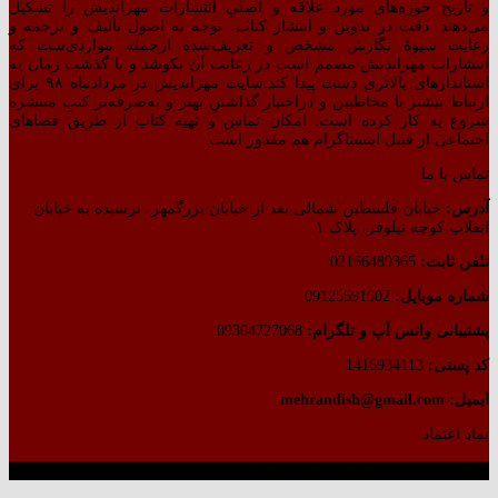
و تاریخ حوزه‌های مورد علاقه و اصلیِ انتشارات مهراندیش را تشکیل
می‌دهند. دقت در تدوین و انتشار کتاب،‌ توجه به اصول تألیف و ترجمه و
رعایت شیوهٔ نگارش مشخص و تعریف‌شده ازجمله مواردی‌ست که
انتشارات مهراندیش مصمم است در رعایت آن بکوشد و با گذشت زمان به
استاندارهای بالاتری دست پیدا کند.سایت مهراندیش در مردادماه ۹۸ برای
ارتباط بیشتر با مخاطبین و دراختیار گذاشتنِ بهتر و به‌صرفه‌تر کتبِ منتشره
شروع به کار کرده است. امکان تماس و تهیه کتاب از طریق فضاهای
اجتماعی از قبیل اینستاگرام هم مقدور است.
تماس با ما
آدرس:
خیابان فلسطین شمالی بعد از خیابان بزرگمهر، نرسیده به خیابان
انقلاب کوچه نیلوفر، پلاک ۱
تلفن ثابت:
02166489365
شماره موبایل:
09125591602
پشتیبانی واتس آپ و تلگرام:
09304727068
کد پستی:
1416934113
ایمیل: mehrandish@gmail.com
نماد اعتماد
طراحی شده توسط گروه کسب‌وکار آرشین