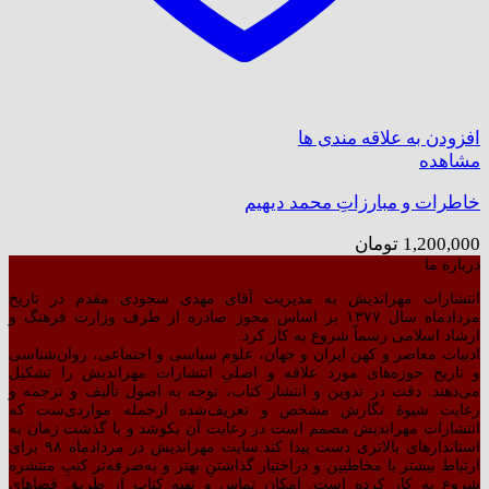
افزودن به علاقه مندی ها
مشاهده
خاطرات و مبارزاتِ محمد دیهیم
1,200,000
تومان
درباره ما
انتشارات مهراندیش به مدیریت آقای مهدی سجودی مقدم در تاریخ
مردادماه سال ۱۳۷۷ بر اساس مجوز صادره از طرف وزارت فرهنگ و
ارشاد اسلامی رسماً شروع به کار کرد.
ادبیات معاصر و کهن ایران و جهان، علوم سیاسی و اجتماعی، روان‌شناسی
و تاریخ حوزه‌های مورد علاقه و اصلیِ انتشارات مهراندیش را تشکیل
می‌دهند. دقت در تدوین و انتشار کتاب،‌ توجه به اصول تألیف و ترجمه و
رعایت شیوهٔ نگارش مشخص و تعریف‌شده ازجمله مواردی‌ست که
انتشارات مهراندیش مصمم است در رعایت آن بکوشد و با گذشت زمان به
استاندارهای بالاتری دست پیدا کند.سایت مهراندیش در مردادماه ۹۸ برای
ارتباط بیشتر با مخاطبین و دراختیار گذاشتنِ بهتر و به‌صرفه‌تر کتبِ منتشره
شروع به کار کرده است. امکان تماس و تهیه کتاب از طریق فضاهای