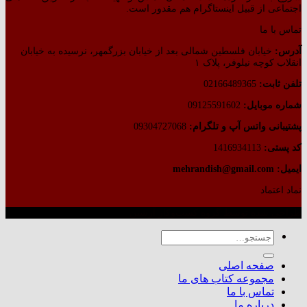
اجتماعی از قبیل اینستاگرام هم مقدور است.
تماس با ما
آدرس:
خیابان فلسطین شمالی بعد از خیابان بزرگمهر، نرسیده به خیابان
انقلاب کوچه نیلوفر، پلاک ۱
تلفن ثابت:
02166489365
شماره موبایل:
09125591602
پشتیبانی واتس آپ و تلگرام:
09304727068
کد پستی:
1416934113
ایمیل: mehrandish@gmail.com
نماد اعتماد
طراحی شده توسط گروه کسب‌وکار آرشین
جستجو
برای:
صفحه اصلی
مجموعه کتاب های ما
تماس با ما
درباره ما