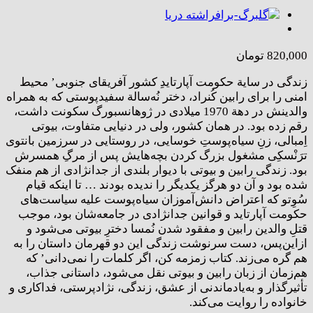
820,000
تومان
زندگی در سایة حکومت آپارتایدِ کشور آفریقای جنوبی’ محیط
امنی را برای رابین کُنراد، دختر نُه‌سالة سفیدپوستی که به همراه
والدینش در دهة 1970 میلادی در ژوهانسبورگ سکونت داشت،
رقم زده بود. در همان کشور، ولی در دنیایی متفاوت، بیوتی
اِمبالی، زنِ سیاه‌پوستِ خوسایی، در روستایی در سرزمین بانتوی
ترَنْسکِی مشغول بزرگ کردن بچه‌هایش پس از مرگِ همسرش
بود. زندگی رابین و بیوتی با دیوار بلندی از جدانژادی از هم منفک
شده بود و آن دو هرگز یکدیگر را ندیده بودند … تا اینکه قیام
سُوِتو که اعتراض دانش‌آموزان سیاه‌پوست علیه سیاست‌های
حکومت آپارتاید و قوانین جدانژادی در جامعه‌شان بود، موجب
قتلِ والدین رابین و مفقود شدن نُمسا دخترِ بیوتی می‌شود و
ازاین‌پس، دست سرنوشت زندگی این دو قهرمان داستان را به
هم گره می‌زند. کتاب زمزمه کن، اگر کلمات را نمی‌دانی’ که
هم‌زمان از زبان رابین و بیوتی نقل می‌شود، داستانی جذاب،
تأثیرگذار و به‌یادماندنی از عشق، زندگی، نژادپرستی، فداکاری و
خانواده را روایت می‌کند.