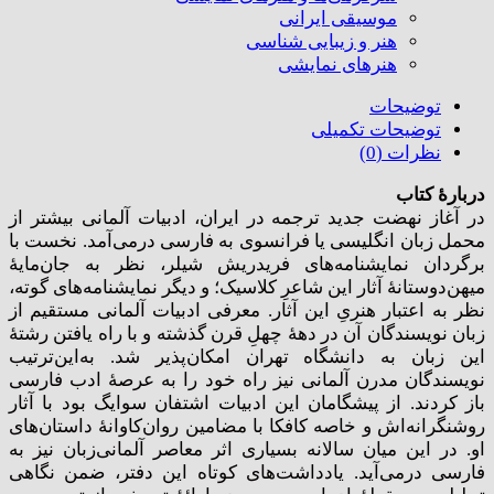
موسیقی ایرانی
هنر و زیبایی شناسی
هنر‌های نمایشی
توضیحات
توضیحات تکمیلی
نظرات (0)
دربارۀ کتاب
در آغاز نهضت جدید ترجمه در ایران، ادبیات آلمانی بیشتر از
محمل زبان انگلیسی یا فرانسوی به فارسی درمی‌آمد. نخست با
برگردان نمایشنامه‌های فریدریش شیلر، نظر به جان‌مایۀ
میهن‌دوستانۀ آثار این شاعرِ کلاسیک؛ و دیگر نمایشنامه‌های گوته،
نظر به اعتبار هنریِ این آثار. معرفی ادبیات آلمانی مستقیم از
زبان نویسندگان آن در دهۀ چهلِ قرن گذشته و با راه یافتن رشتۀ
این زبان به دانشگاه تهران امکان‌پذیر شد. به‌این‌ترتیب
نویسندگان مدرن آلمانی نیز راه خود را به عرصۀ ادب فارسی
باز کردند. از پیشگامان این ادبیات اشتفان سوایگ بود با آثار
روشنگرانه‌اش و خاصه کافکا با مضامین روان‌کاوانۀ داستان‌های
او. در این میان سالانه بسیاری اثر معاصر آلمانی‌زبان نیز به
فارسی درمی‌آید. یادداشت‌های کوتاه این دفتر، ضمن نگاهی