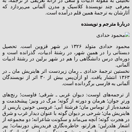
تحلیلی به مقولۀ ادبیات و سعی در ارائۀ تعریفی از ترجمه، به
معرفی چند نویسندۀ کلاسیک و مدرن آلمانی می‌پردازد که
آثارشان به ترجمۀ همین قلم درآمده است.
دربارۀ مترجم و نویسنده
محمود حدادی متولد ۱۳۲۶ در شهر قزوین است. تحصیل
دبستانی را در همین شهر، در رشتۀ ادبیات، گذرانده است و
دوره‌ای درس دانشگاهی را هم در شهر برلین در رشتۀ ادبیات
آلمانی.
نخستین ترجمۀ حدادی ـ رمان زیردست اثر هاینریش مان ـ در
۱۳۶۳ انتشار یافت. او ازآن‌پس بیش از ۳۰ اثر از نویسندگان
آلمانی به فارسی برگردانده است.
از ترجمه‌های اوست: دیوان غربی ـ شرقی؛ فاوست؛ رنج‌های
ورترِ جوان؛ هرمان و دورته از گوته؛ مرگ در ونیز؛ پیشخدمت و
شعبده‌باز از توماس‌ مان؛ فرشتۀ آبی؛ عروسی خونین پاریس از
هاینریش مان؛ شرحی بر دیوان گوته با عنوان دیدار غرب و شرق
در هجرت گوته؛ آنچه می‌ماند و سکونت شاعرانه؛ دو مجموعه از
اشعار هلدرلین؛ هزارتو، خاطره‌نگاری فریدریش دورنمات؛ پیر
مقدس؛ رمانی تاریخی در شرح زندگی توماس بکِت از کنراد