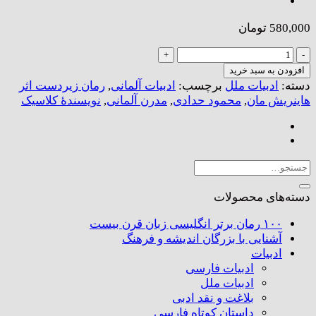
580,000
تومان
سخن
در
افزودن به سبد خرید
حضور
دسته:
ادبیات ملل
برچسب:
ادبیات آلمانی
,
رمان زیردست اثر
عدد
هاینریش مان
,
محمود حدادی
,
مدرن آلمانی
,
نویسندۀ کلاسیک
جستجو
برای:
دسته‌های محصولات
۱۰۰ رمان برتر انگلیسی زبان قرن بیست
آشنایی با بزرگان اندیشه و فرهنگ
ادبیات
ادبیات فارسی
ادبیات ملل
بلاغت و نقد ادبی
داستان کوتاه فارسی