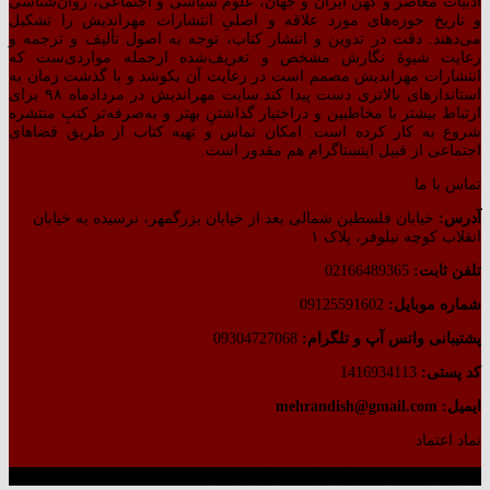
ادبیات معاصر و کهن ایران و جهان، علوم سیاسی و اجتماعی، روان‌شناسی
و تاریخ حوزه‌های مورد علاقه و اصلیِ انتشارات مهراندیش را تشکیل
می‌دهند. دقت در تدوین و انتشار کتاب،‌ توجه به اصول تألیف و ترجمه و
رعایت شیوهٔ نگارش مشخص و تعریف‌شده ازجمله مواردی‌ست که
انتشارات مهراندیش مصمم است در رعایت آن بکوشد و با گذشت زمان به
استاندارهای بالاتری دست پیدا کند.سایت مهراندیش در مردادماه ۹۸ برای
ارتباط بیشتر با مخاطبین و دراختیار گذاشتنِ بهتر و به‌صرفه‌تر کتبِ منتشره
شروع به کار کرده است. امکان تماس و تهیه کتاب از طریق فضاهای
اجتماعی از قبیل اینستاگرام هم مقدور است.
تماس با ما
آدرس:
خیابان فلسطین شمالی بعد از خیابان بزرگمهر، نرسیده به خیابان
انقلاب کوچه نیلوفر، پلاک ۱
تلفن ثابت:
02166489365
شماره موبایل:
09125591602
پشتیبانی واتس آپ و تلگرام:
09304727068
کد پستی:
1416934113
ایمیل: mehrandish@gmail.com
نماد اعتماد
طراحی شده توسط گروه کسب‌وکار آرشین