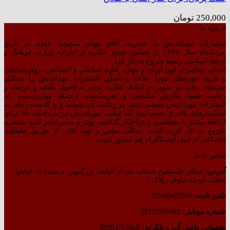
250,000
تومان
درباره ما
انتشارات مهراندیش به مدیریت آقای مهدی سجودی مقدم در تاریخ
مردادماه سال ۱۳۷۷ بر اساس مجوز صادره از طرف وزارت فرهنگ و
ارشاد اسلامی رسماً شروع به کار کرد.
ادبیات معاصر و کهن ایران و جهان، علوم سیاسی و اجتماعی، روان‌شناسی
و تاریخ حوزه‌های مورد علاقه و اصلیِ انتشارات مهراندیش را تشکیل
می‌دهند. دقت در تدوین و انتشار کتاب،‌ توجه به اصول تألیف و ترجمه و
رعایت شیوهٔ نگارش مشخص و تعریف‌شده ازجمله مواردی‌ست که
انتشارات مهراندیش مصمم است در رعایت آن بکوشد و با گذشت زمان به
استاندارهای بالاتری دست پیدا کند.سایت مهراندیش در مردادماه ۹۸ برای
ارتباط بیشتر با مخاطبین و دراختیار گذاشتنِ بهتر و به‌صرفه‌تر کتبِ منتشره
شروع به کار کرده است. امکان تماس و تهیه کتاب از طریق فضاهای
اجتماعی از قبیل اینستاگرام هم مقدور است.
تماس با ما
آدرس:
خیابان فلسطین شمالی بعد از خیابان بزرگمهر، نرسیده به خیابان
انقلاب کوچه نیلوفر، پلاک ۱
تلفن ثابت:
02166489365
شماره موبایل:
09125591602
پشتیبانی واتس آپ و تلگرام:
09304727068