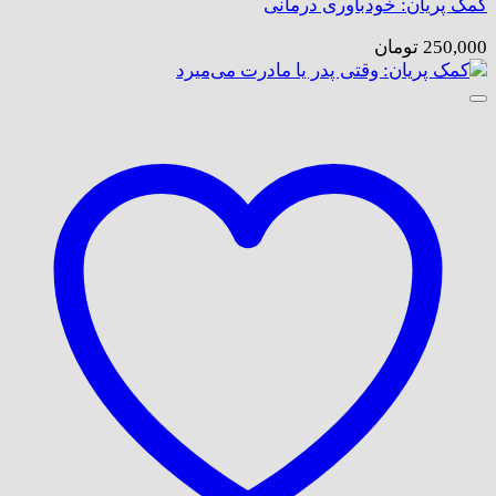
کمک پریان: خودباوری درمانی
250,000
تومان