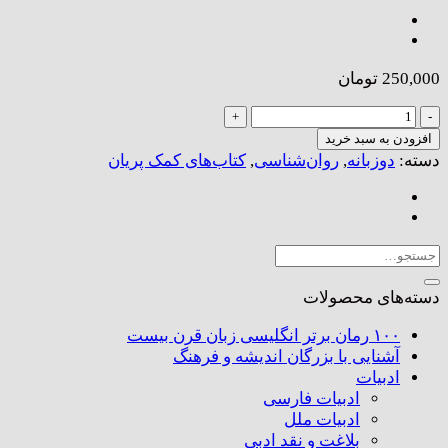
250,000
تومان
کمک
پریان:
افزودن به سبد خرید
سی
دسته:
دوزبانه
,
روان‌شناسی
,
کتاب‌های کمک پریان
روز
دعا
در
غم
جستجو
و
برای:
اندوه
دسته‌های محصولات
عدد
۱۰۰ رمان برتر انگلیسی زبان قرن بیست
آشنایی با بزرگان اندیشه و فرهنگ
ادبیات
ادبیات فارسی
ادبیات ملل
بلاغت و نقد ادبی