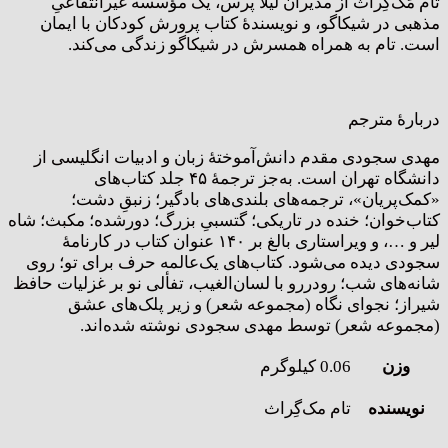
تام مَک‌گِراث از مدیران لُیُلا پرس، یک مؤسسه غیرانتفاعیِ
مذهبی در شیکاگو، و نویسندۀ کتاب پرورش کودکان با ایمان
است. تام به همراه همسرش در شیکاگو زندگی می‌کند.
دربارۀ مترجم
مهدی سجودی مقدم دانش‌آموختۀ زبان و ادبیات انگلیسی از
دانشگاه تهران است. به‌جز ترجمۀ ۴۵ جلد کتاب‌های
«کمک‌پریان»، ترجمه‌های بلندی‌های بادگیر؛ زنبقِ دشت؛
کتاب‌خوان؛ خنده در تاریکی؛ گتسبیِ بزرگ؛ دورشده؛ مکبث؛ شاه
لیر و …، و ویراستاری بالغ بر ۱۴۰ عنوان کتاب در کارنامۀ
سجودی دیده می‌شود. کتاب‌های یک‌عالمه حرف برای تو؛ روی
شانه‌های شب؛ رودررو با لسان‌الغیب، تفألی نو بر غزلیات حافظ
شیراز؛ نجوای نگاه (مجموعه ‌شعر) و زیر پلک‌های عشق
(مجموعه شعر) توسط مهدی سجودی نوشته شده‌اند.
وزن
0.06 کیلوگرم
نویسنده
تام مک‌گِراث