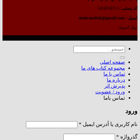
کد پستی:
1416934113
ایمیل: mehrandish@gmail.com
نماد اعتماد
طراحی شده توسط گروه کسب‌وکار آرشین
جستجو
برای:
صفحه اصلی
مجموعه کتاب های ما
تماس با ما
درباره ما
پذیرش اثر
ورود / عضویت
تماس باما
ورود
الزامی
نام کاربری یا آدرس ایمیل
*
الزامی
گذرواژه
*