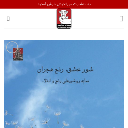
Ski
به انتشارات مهراندیش خوش آمدید
t
conten
افزودن
به
علاقه
مندی
ها