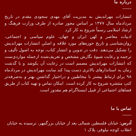
درباره ما
انتشارات مهراندیش به مدیریت آقای مهدی سجودی مقدم در تاریخ
مردادماه سال ۱۳۷۷ بر اساس مجوز صادره از طرف وزارت فرهنگ و
ارشاد اسلامی رسماً شروع به کار کرد.
ادبیات معاصر و کهن ایران و جهان، علوم سیاسی و اجتماعی،
روان‌شناسی و تاریخ حوزه‌های مورد علاقه و اصلیِ انتشارات مهراندیش
را تشکیل می‌دهند. دقت در تدوین و انتشار کتاب،‌ توجه به اصول تألیف و
ترجمه و رعایت شیوهٔ نگارش مشخص و تعریف‌شده ازجمله مواردی‌ست
که انتشارات مهراندیش مصمم است در رعایت آن بکوشد و با گذشت
زمان به استاندارهای بالاتری دست پیدا کند.سایت مهراندیش در مردادماه
۹۸ برای ارتباط بیشتر با مخاطبین و دراختیار گذاشتنِ بهتر و به‌صرفه‌تر
کتبِ منتشره شروع به کار کرده است. امکان تماس و تهیه کتاب از طریق
فضاهای اجتماعی از قبیل اینستاگرام هم مقدور است.
تماس با ما
آدرس:
خیابان فلسطین شمالی بعد از خیابان بزرگمهر، نرسیده به خیابان
انقلاب کوچه نیلوفر، پلاک ۱