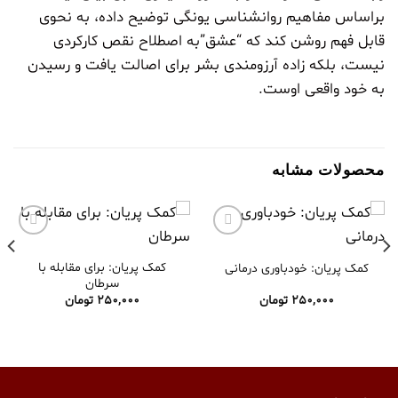
براساس مفاهیم روانشناسی یونگی توضیح داده، به نحوی
قابل فهم روشن کند که “عشق”به اصطلاح نقص کارکردی
نیست، بلکه زاده آرزومندی بشر برای اصالت یافت و رسیدن
به خود واقعی اوست.
محصولات مشابه
افزودن
افزودن
به
به
کمک پریان: برای مقابله با
کمک پریان: خودباوری درمانی
علاقه
علاقه
سرطان
مندی
مندی
250,000
تومان
250,000
تومان
ها
ها