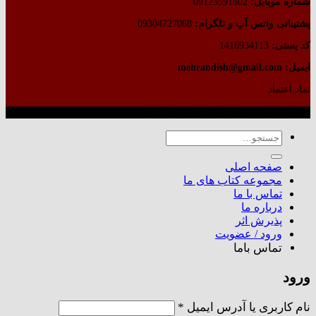
شماره موبایل:
09125591602
پشتیبانی واتس آپ و تلگرام:
09304727068
کد پستی:
1416934113
ایمیل: mehrandish@gmail.com
نماد اعتماد
طراحی شده توسط گروه کسب‌وکار آرشین
جستجو
برای:
صفحه اصلی
مجموعه کتاب های ما
تماس با ما
درباره ما
پذیرش اثر
ورود / عضویت
تماس باما
ورود
الزامی
نام کاربری یا آدرس ایمیل
*