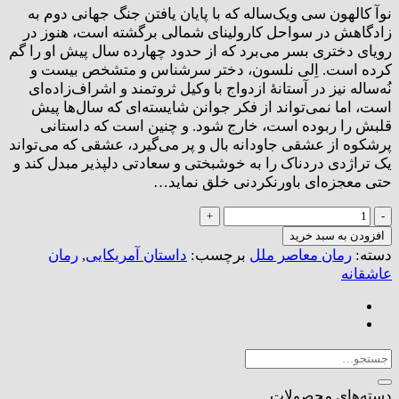
نوآ کالهون سی ویک‌ساله که با پایان یافتن جنگ جهانی دوم به
زادگاهش در سواحل کارولینای شمالی برگشته است، هنوز در
رویای دختری بسر می‌برد که از حدود چهارده سال پیش او را گم
کرده است. اِلی نلسون، دختر سرشناس و متشخص بیست و
نُه‌ساله نیز در آستانهٔ ازدواج با وکیل ثروتمند و اشراف‌زاده‌ای
است، اما نمی‌تواند از فکر جوانن شایسته‌ای که سال‌ها پیش
قلبش را ربوده است، خارج شود. و چنین است که داستانی
پرشکوه از عشقی جاودانه بال و پر می‌گیرد، عشقی که می‌تواند
یک تراژدی دردناک را به خوشبختی و سعادتی دلپذیر مبدل کند و
حتی معجزه‌ای باورنکردنی خلق نماید…
شورعشق(دفترچه
خاطرات)
افزودن به سبد خرید
عدد
دسته:
رمان معاصر ملل
برچسب:
داستان آمریکایی
,
رمان
عاشقانه
جستجو
برای:
دسته‌های محصولات