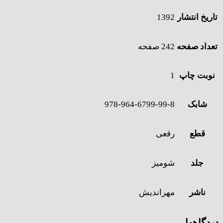
تاریخ انتشار
1392
تعداد صفحه
242 صفحه
نوبت چاپ
1
شابک
978-964-6799-99-8
قطع
رقعی
جلد
شومیز
ناشر
مهراندیش
دیدگاهها