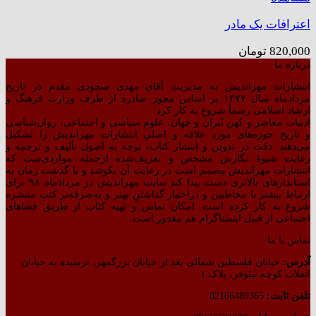
اعترافات یک مادر
820,000
تومان
درباره ما
انتشارات مهراندیش به مدیریت آقای مهدی سجودی مقدم در تاریخ
مردادماه سال ۱۳۷۷ بر اساس مجوز صادره از طرف وزارت فرهنگ و
ارشاد اسلامی رسماً شروع به کار کرد.
ادبیات معاصر و کهن ایران و جهان، علوم سیاسی و اجتماعی، روان‌شناسی
و تاریخ حوزه‌های مورد علاقه و اصلیِ انتشارات مهراندیش را تشکیل
می‌دهند. دقت در تدوین و انتشار کتاب،‌ توجه به اصول تألیف و ترجمه و
رعایت شیوهٔ نگارش مشخص و تعریف‌شده ازجمله مواردی‌ست که
انتشارات مهراندیش مصمم است در رعایت آن بکوشد و با گذشت زمان به
استاندارهای بالاتری دست پیدا کند.سایت مهراندیش در مردادماه ۹۸ برای
ارتباط بیشتر با مخاطبین و دراختیار گذاشتنِ بهتر و به‌صرفه‌تر کتبِ منتشره
شروع به کار کرده است. امکان تماس و تهیه کتاب از طریق فضاهای
اجتماعی از قبیل اینستاگرام هم مقدور است.
تماس با ما
آدرس:
خیابان فلسطین شمالی بعد از خیابان بزرگمهر، نرسیده به خیابان
انقلاب کوچه نیلوفر، پلاک ۱
تلفن ثابت:
02166489365