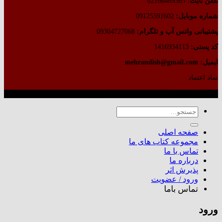
تلفن ثابت:
02166489365
شماره موبایل:
09125591602
پشتیبانی واتس آپ و تلگرام:
09304727068
کد پستی:
1416934113
ایمیل: mehrandish@gmail.com
نماد اعتماد
طراحی شده توسط گروه کسب‌وکار آرشین
جستجو
برای:
صفحه اصلی
مجموعه کتاب های ما
تماس با ما
درباره ما
پذیرش اثر
ورود / عضویت
تماس باما
ورود