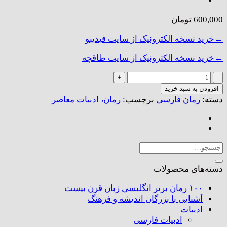
600,000
تومان
←خرید نسخه الکترونیک از سایت فیدیبو
←خرید نسخه الکترونیک از سایت طاقچه
قاصدک
از
افزودن به سبد خرید
کرکوک
دسته:
رمان فارسی
برچسب:
رمان، ادبیات معاصر
تا
واشنگتن
عدد
جستجو
برای:
دسته‌های محصولات
۱۰۰ رمان برتر انگلیسی زبان قرن بیست
آشنایی با بزرگان اندیشه و فرهنگ
ادبیات
ادبیات فارسی