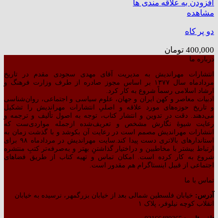
افزودن به علاقه مندی ها
مشاهده
دو پر کاه
400,000
تومان
درباره ما
انتشارات مهراندیش به مدیریت آقای مهدی سجودی مقدم در تاریخ
مردادماه سال ۱۳۷۷ بر اساس مجوز صادره از طرف وزارت فرهنگ و
ارشاد اسلامی رسماً شروع به کار کرد.
ادبیات معاصر و کهن ایران و جهان، علوم سیاسی و اجتماعی، روان‌شناسی
و تاریخ حوزه‌های مورد علاقه و اصلیِ انتشارات مهراندیش را تشکیل
می‌دهند. دقت در تدوین و انتشار کتاب،‌ توجه به اصول تألیف و ترجمه و
رعایت شیوهٔ نگارش مشخص و تعریف‌شده ازجمله مواردی‌ست که
انتشارات مهراندیش مصمم است در رعایت آن بکوشد و با گذشت زمان به
استاندارهای بالاتری دست پیدا کند.سایت مهراندیش در مردادماه ۹۸ برای
ارتباط بیشتر با مخاطبین و دراختیار گذاشتنِ بهتر و به‌صرفه‌تر کتبِ منتشره
شروع به کار کرده است. امکان تماس و تهیه کتاب از طریق فضاهای
اجتماعی از قبیل اینستاگرام هم مقدور است.
تماس با ما
آدرس:
خیابان فلسطین شمالی بعد از خیابان بزرگمهر، نرسیده به خیابان
انقلاب کوچه نیلوفر، پلاک ۱