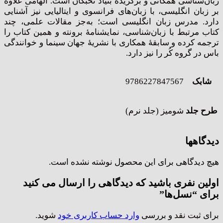
زبان‌شناسی همگانی و برگزیدۀ بنیاد نخبگان است. الهامی علاوه
بر زبان انگلیسی، با زبان‌های فرانسوی و ایتالیایی نیز آشنایی
دارد. مدرس زبان انگلیسی است؛ به‌جز مقالات علمی، چند
کتاب مرتبط با زبان‌شناسی، نمایشنامۀ برونته و همین کتاب را
ترجمه کرده و سابقۀ همکاری با نشریۀ جهان سینما و خوانندگی
باس در گروه کُر را نیز دارد.
شابک
9786227847567
طرح جلد
شومیز (جلد نرم)
دیدگاهها
هیچ دیدگاهی برای این محصول نوشته نشده است.
اولین نفری باشید که دیدگاهی را ارسال می کنید
برای “نسل‌ها”
برای ثبت نقد و بررسی
وارد حساب کاربری خود
شوید.