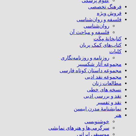
علوم پزشکی
فرهنگ تخصصی
فروش ویژه
فلسفه و روان‌شناسی
روان‌شناسی
فلسفه و مباحث آن
کتابخانۀ مِکَت
کتاب‌های کمک پریان
کلیات
روزنامه و روزنامه‌نگاری
مجموعه آثار شکسپیر
مجموعه داستان کوتاه فارسی
مجموعه نقد ادبی
مطالعات زنان
نسخه های خطی
نقد و بررسی ادبی
نقد و تفسیر
نمایشنامۀ مدرن ایبسن
هنر
خوشنویسی
سرگرمی‌ها و هنرهای نمایشی
موسیقی ایرانی