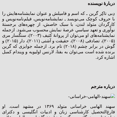
دربارۀ نویسنده
دِبی تاکِر گرین ـ که اسم و فامیلش و عنوان نمایشنامه‌هایش را
با حروف کوچک می‌نویسد ـ نمایشنامه‌نویس، فیلم‌نامه‌نویس و
کارگردان متولد لندن، با سبک خاصش، از چهره‌های برجستۀ
نوآوری و تعهد سیاسیِ عرصۀ نمایش محسوب می‌شود. ازجمله
نمایشنامه‌های او می‌توان از پروانۀ کثیف (۲۰۰۳)، سنگسار مری
(۲۰۰۵)، تصادفی (۲۰۰۸)، حقیقت و آشتی (۲۰۱۱)، دار (۲۰۱۵) و
گوش در برابر چشم (۲۰۱۸) نام برد. ازجمله جوایزی که گرین
برنده شده است می‌توان به بفتا، لارنس اولیویه و ویندام کمبل
اشاره کرد.
درباره مترجم
سهند الهامی خراسانی متولد ۱۳۶۹ در مشهد است. او
فارغ‌التحصیل کارشناسی زبان و ادبیات انگلیسی و دکترای