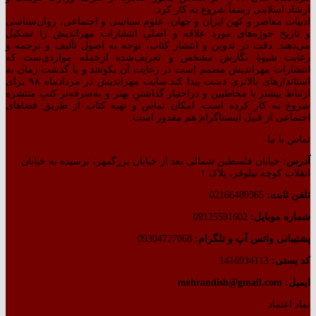
ارشاد اسلامی رسماً شروع به کار کرد.
ادبیات معاصر و کهن ایران و جهان، علوم سیاسی و اجتماعی، روان‌شناسی
و تاریخ حوزه‌های مورد علاقه و اصلیِ انتشارات مهراندیش را تشکیل
می‌دهند. دقت در تدوین و انتشار کتاب،‌ توجه به اصول تألیف و ترجمه و
رعایت شیوهٔ نگارش مشخص و تعریف‌شده ازجمله مواردی‌ست که
انتشارات مهراندیش مصمم است در رعایت آن بکوشد و با گذشت زمان به
استاندارهای بالاتری دست پیدا کند.سایت مهراندیش در مردادماه ۹۸ برای
ارتباط بیشتر با مخاطبین و دراختیار گذاشتنِ بهتر و به‌صرفه‌تر کتبِ منتشره
شروع به کار کرده است. امکان تماس و تهیه کتاب از طریق فضاهای
اجتماعی از قبیل اینستاگرام هم مقدور است.
تماس با ما
آدرس:
خیابان فلسطین شمالی بعد از خیابان بزرگمهر، نرسیده به خیابان
انقلاب کوچه نیلوفر، پلاک ۱
تلفن ثابت:
02166489365
شماره موبایل:
09125591602
پشتیبانی واتس آپ و تلگرام:
09304727068
کد پستی:
1416934113
ایمیل: mehrandish@gmail.com
نماد اعتماد