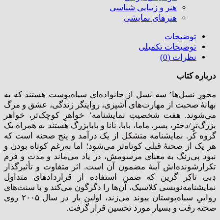
هنر و زیبایی شناسی
هنر‌های نمایشی
توضیحات
توضیحات تکمیلی
نظرات (0)
درباره کتاب
محورِ نسل‌ها’ سه نسل از خانواده‌ای سیاه‌پوست هستند که به
بهانۀ صحبت از مهارت‌های آشپزی، روایتگر زندگی، عشق و مرگ
می‌شوند. هفت شخصیتِ نمایشنامه’ خواهرِ کوچک‌تر، خواهر
بزرگ‌تر/دختر، پسر، ماما، بابا، نانا و بابابزرگ هستند به همراه یک
گروه کُر. نمایشنامه متشکل از یک درآمد و پنج صحنه است که
هر یک از صحنۀ قبلی کوتاه‌تر می‌شود؛ اما به‌‌رغم کوتاه بودن و
نبود پی‌رنگ به معنای مرسومش، در یاد می‌ماند و مدت و فرم
تکرارشونده‌اش آینۀ مضمون آن است. اثر متفاوت و تأثیرگذار
دِبی تاکِر گرین که ضمن استفاده از قراردادهای متداول
نمایشنامه‌نویسی کلاسیک، آن‌ها را دگرگون می‌کند و با سنت‌های
رواییِ سیاه‌پوستان پیوند می‌زند، اولین بار در سال ۲۰۰۵ روی
صحنه رفت و بسیار مورد تحسین قرار گرفت.