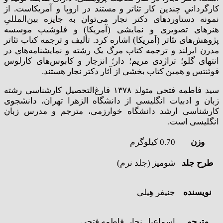
کارگردانیِ چندین کار تئاتر و مستند در اروپا و آمریکاست. از
نمونه دستاوردهای دکتر نجار می‌توان به جایزه بین‌المللیِ
هنرهای تصویری و نمایشی (آمریکا) و فلوشیپ موسسه
پژوهش‌های تئاتر (آمریکا) اشاره کرد. تألیف و ترجمه کتاب تئاتر
مدرن ایرلند و ترجمه کتاب مرگ یک رشته و نمایشنامه‌های در
انتهای گلو؛ تراژدی مریم؛ دار؛ انزجار و کابوس‌های کارلوس
فوئنتس و همین کتاب بخشی از آثار دکتر نجار هستند.
سید فاطمه فتحی متولد ۱۳۷۸ فارغ‌التحصیل کارشناسی رشته
زبان و ادبیات انگلیسی از دانشگاه الزهرا تهران، دانشجوی
کارشناسی ارشد دانشگاه خوارزمی، مترجم و مدرس زبان
انگلیسی است.
وزن
0.70 کیلوگرم
طرح جلد
شومیز (جلد نرم)
نویسنده
جنیفر هِیلی
مترجم
اسماعیل نجار, فاطمه فتحی