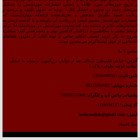
و تاریخ حوزه‌های مورد علاقه و اصلیِ انتشارات مهراندیش را تشکیل
می‌دهند. دقت در تدوین و انتشار کتاب،‌ توجه به اصول تألیف و ترجمه و
رعایت شیوهٔ نگارش مشخص و تعریف‌شده ازجمله مواردی‌ست که
انتشارات مهراندیش مصمم است در رعایت آن بکوشد و با گذشت زمان به
استاندارهای بالاتری دست پیدا کند.سایت مهراندیش در مردادماه ۹۸ برای
ارتباط بیشتر با مخاطبین و دراختیار گذاشتنِ بهتر و به‌صرفه‌تر کتبِ منتشره
شروع به کار کرده است. امکان تماس و تهیه کتاب از طریق فضاهای
اجتماعی از قبیل اینستاگرام هم مقدور است.
تماس با ما
آدرس:
خیابان فلسطین شمالی بعد از خیابان بزرگمهر، نرسیده به خیابان
انقلاب کوچه نیلوفر، پلاک ۱
تلفن ثابت:
02166489365
شماره موبایل:
09125591602
پشتیبانی واتس آپ و تلگرام:
09304727068
کد پستی:
1416934113
ایمیل: mehrandish@gmail.com
نماد اعتماد
طراحی شده توسط گروه کسب‌وکار آرشین