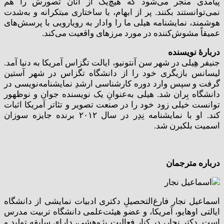
پیامدی منجر می‌شود که هیچ‌یک از آنان تصورش را هم
نمی‌توانستند بکنند. پر از ابهام، با ساختاری مبتکرانه و به‌شدت
هوشمند، نمایشنامه هیلی ما را وادار به رویارویی با پرسش‌های
عمیقاً مشوش‌کننده در مورد مرزهای واقعیت می‌کند.
دربارۀ نویسنده
جنیفر هِیلی در شهر سن آنتونیو، ایالت تگزاس آمریکا به دنیا آمد.
لیسانس بازیگری خود را از دانشگاه تگزاس در شهر آستین
گرفت و سپس وارد دوره کارشناسی ارشدِ نمایشنامه‌نویسی در
دانشگاه بِران شد. هیلی به‌عنوانِ یک نویسنده جوان و نوظهور
توانست خیلی زود خود را در صنعت تصویر و تئاتر آمریکا اثبات
کند. او با نمایشنامه نِدِر در سال ۲۰۱۲ برنده جایزه سوزان
اسمیت بلکبرن شد.
درباره مترجمان
اسماعیل نجار فارغ‌التحصیلِ دکتری ادبیات نمایشی از دانشگاه
ایالتی اوهایو، آمریکا، و عضو هیئت‌علمی دانشگاه تربیت مدرس
است. دکتر نجار، در کنار فعالیت پژوهشی، دارای سابقه تولید و