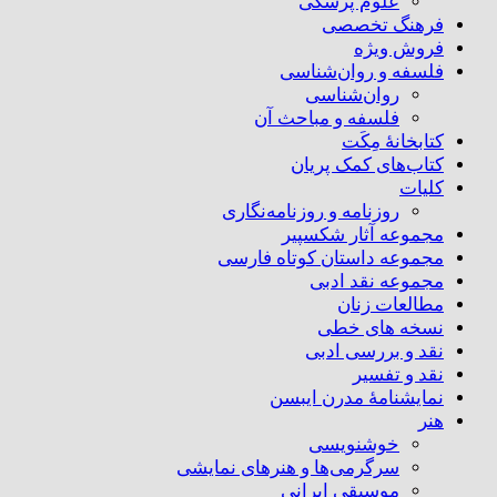
علوم پزشکی
فرهنگ تخصصی
فروش ویژه
فلسفه و روان‌شناسی
روان‌شناسی
فلسفه و مباحث آن
کتابخانۀ مِکَت
کتاب‌های کمک پریان
کلیات
روزنامه و روزنامه‌نگاری
مجموعه آثار شکسپیر
مجموعه داستان کوتاه فارسی
مجموعه نقد ادبی
مطالعات زنان
نسخه های خطی
نقد و بررسی ادبی
نقد و تفسیر
نمایشنامۀ مدرن ایبسن
هنر
خوشنویسی
سرگرمی‌ها و هنرهای نمایشی
موسیقی ایرانی