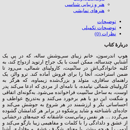
هنر و زیبایی شناسی
هنر‌های نمایشی
توضیحات
توضیحات تکمیلی
نظرات (0)
دربارۀ کتاب
هوپ اندرسون، خانم زیبای سی‌وشش ساله، که در پیِ یک
آشناییِ چندساله، ممکن است با یک جراح ارتوپد ازدواج کند، به
کلبه خانوادگی‌اش در سانْسِت، کارولینای شمالی، می‌رود تا
ضمن استراحت، آنجا را برای فروش آماده کند. ترو والز، یک
راهنمای سافاری، متولد و بزرگ‌شده زیمباوه، که هرگز به
کارولینای شمالی نیامده، با نامه‌ای از مردی که ادعا می‌کند پدر
اوست، به ساحل سانْسِت فراخوانده می‌شود. به‌گونه‌ای اتفاقی
و شگفت این دو با هم برخورد می‌کنند و به‌تدریج عواطف و
احساساتی بکر و ارزشمند در هر شروع به جوشش می‌کند و
جاده‌ای ناشناخته و شاید پرشکوه در برابر هر کدامشان گشوده
می‌گردد … هر نفس رمانی‌ست عاشقانه که جنبه‌های درخشانی
از عشق و دلدادگی را با کلمات و مفاهیمی زیبا بازگو می‌کند و
آدمی را هرچه بیشتر با معنای شگرف عشق و وفاداری آشنا