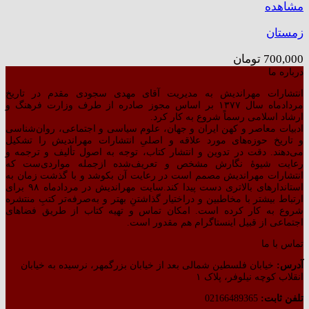
مشاهده
زمستان
700,000
تومان
درباره ما
انتشارات مهراندیش به مدیریت آقای مهدی سجودی مقدم در تاریخ
مردادماه سال ۱۳۷۷ بر اساس مجوز صادره از طرف وزارت فرهنگ و
ارشاد اسلامی رسماً شروع به کار کرد.
ادبیات معاصر و کهن ایران و جهان، علوم سیاسی و اجتماعی، روان‌شناسی
و تاریخ حوزه‌های مورد علاقه و اصلیِ انتشارات مهراندیش را تشکیل
می‌دهند. دقت در تدوین و انتشار کتاب،‌ توجه به اصول تألیف و ترجمه و
رعایت شیوهٔ نگارش مشخص و تعریف‌شده ازجمله مواردی‌ست که
انتشارات مهراندیش مصمم است در رعایت آن بکوشد و با گذشت زمان به
استاندارهای بالاتری دست پیدا کند.سایت مهراندیش در مردادماه ۹۸ برای
ارتباط بیشتر با مخاطبین و دراختیار گذاشتنِ بهتر و به‌صرفه‌تر کتبِ منتشره
شروع به کار کرده است. امکان تماس و تهیه کتاب از طریق فضاهای
اجتماعی از قبیل اینستاگرام هم مقدور است.
تماس با ما
آدرس:
خیابان فلسطین شمالی بعد از خیابان بزرگمهر، نرسیده به خیابان
انقلاب کوچه نیلوفر، پلاک ۱
تلفن ثابت:
02166489365