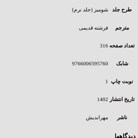
طرح جلد
شومیز (جلد نرم)
مترجم
فرشته قدیمی
تعداد صفحه
316
شابک
9766006595760
نوبت چاپ
1
تاریخ انتشار
1402
ناشر
مهراندیش
دیدگاهها