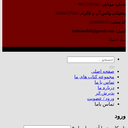
شماره موبایل:
09125591602
پشتیبانی واتس آپ و تلگرام:
09304727068
کد پستی:
1416934113
ایمیل: mehrandish@gmail.com
نماد اعتماد
طراحی شده توسط گروه کسب‌وکار آرشین
جستجو
برای:
صفحه اصلی
مجموعه کتاب های ما
تماس با ما
درباره ما
پذیرش اثر
ورود / عضویت
تماس باما
ورود
الزامی