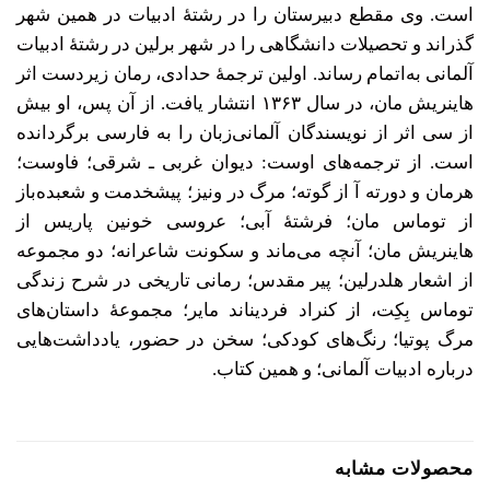
است. وی مقطع دبیرستان را در رشتۀ ادبیات در همین شهر
گذراند و تحصیلات دانشگاهی را در شهر برلین در رشتۀ ادبیات
آلمانی به‌اتمام رساند. اولین ترجمۀ حدادی، رمان زیردست اثر
هاینریش مان، در سال ۱۳۶۳ انتشار یافت. از آن ‌پس، او بیش
از سی اثر از نویسندگان آلمانی‌زبان را به فارسی برگردانده
است. از ترجمه‌های اوست: دیوان غربی ـ شرقی؛ فاوست؛
هرمان و دورته آ از گوته؛ مرگ در ونیز؛ پیشخدمت و شعبده‌باز
از توماس مان؛ فرشتۀ آبی؛ عروسی خونین پاریس از
هاینریش مان؛ آنچه می‌ماند و سکونت شاعرانه؛ دو مجموعه
از اشعار هلدرلین؛ پیر مقدس؛ رمانی تاریخی در شرح زندگی
توماس بِکِت، از کنراد فردیناند مایر؛ مجموعۀ داستان‌های
مرگ پوتیا؛ رنگ‌های کودکی؛ سخن در حضور، یادداشت‌هایی
درباره ادبیات آلمانی؛ و همین کتاب.
محصولات مشابه