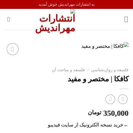
Ski
به انتشارات مهراندیش خوش آمدید
t
conten
افزودن
به
فلسفه و روان‌شناسی
/
فلسفه و مباحث آن
علاقه
کافکا | مختصر و مفید
مندی
ها
350,000
تومان
←خرید نسخه الکترونیک از سایت فیدیبو