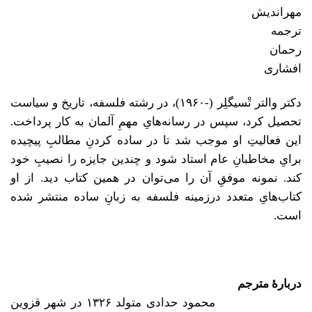
دکتر والتر تْسیگلِر (-۱۹۶۰)، در رشته فلسفه، تاریخ و سیاست
تحصیل کرد، سپس در رسانه‌هایِ مهمِ آلمان به کار پرداخت.
این فعالیتِ او موجب شد تا در ساده کردنِ مطالبِ پیچیده
برایِ مخاطبانِ عام استاد شود و چندین جایزه را نصیبِ خود
کند. نمونه موفقِ آن را می‌توان در همین کتاب دید. از او
کتاب‌هایِ متعدد درزمینه فلسفه به زبانِ ساده منتشر شده
است.
دربارۀ مترجم
محمود حدادی متولد ۱۳۲۶ در شهر قزوین