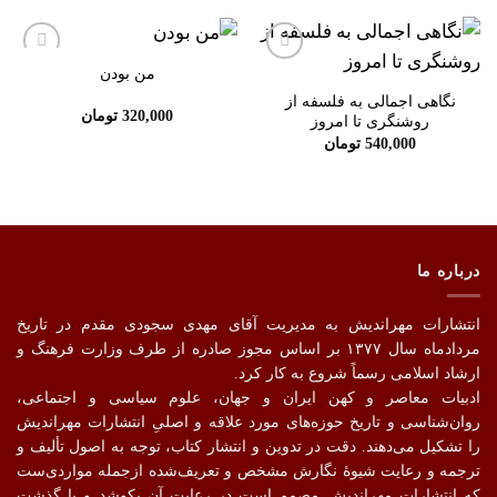
من بودن
افزودن
افزودن
به
به
نگاهی اجمالی به فلسفه از
علاقه
علاقه
320,000
تومان
روشنگری تا امروز
مندی
مندی
ها
ها
540,000
تومان
درباره ما
انتشارات مهراندیش به مدیریت آقای مهدی سجودی مقدم در تاریخ
مردادماه سال ۱۳۷۷ بر اساس مجوز صادره از طرف وزارت فرهنگ و
ارشاد اسلامی رسماً شروع به کار کرد.
ادبیات معاصر و کهن ایران و جهان، علوم سیاسی و اجتماعی،
روان‌شناسی و تاریخ حوزه‌های مورد علاقه و اصلیِ انتشارات مهراندیش
را تشکیل می‌دهند. دقت در تدوین و انتشار کتاب،‌ توجه به اصول تألیف و
ترجمه و رعایت شیوهٔ نگارش مشخص و تعریف‌شده ازجمله مواردی‌ست
که انتشارات مهراندیش مصمم است در رعایت آن بکوشد و با گذشت