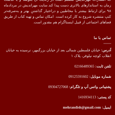
زمان به استاندارهای بالاتری دست پیدا کند.سایت مهراندیش در مردادماه
۹۸ برای ارتباط بیشتر با مخاطبین و دراختیار گذاشتنِ بهتر و به‌صرفه‌تر
کتبِ منتشره شروع به کار کرده است. امکان تماس و تهیه کتاب از طریق
فضاهای اجتماعی از قبیل اینستاگرام هم مقدور است.
تماس با ما
آدرس:
خیابان فلسطین شمالی بعد از خیابان بزرگمهر، نرسیده به خیابان
انقلاب کوچه نیلوفر، پلاک ۱
تلفن ثابت:
02166489365
شماره موبایل:
09125591602
پشتیبانی واتس آپ و تلگرام:
09304727068
کد پستی:
1416934113
ایمیل: mehrandish@gmail.com