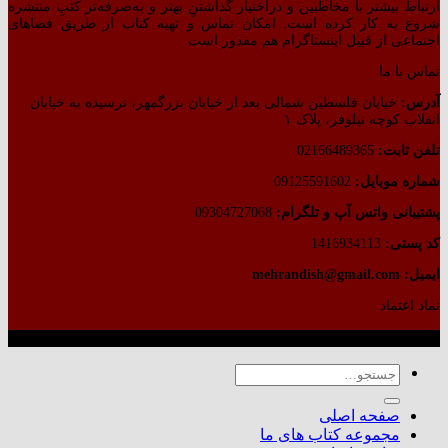
ارتباط بیشتر با مخاطبین و دراختیار گذاشتنِ بهتر و به‌صرفه‌تر کتبِ منتشره
شروع به کار کرده است. امکان تماس و تهیه کتاب از طریق فضاهای
اجتماعی از قبیل اینستاگرام هم مقدور است.
تماس با ما
آدرس:
خیابان فلسطین شمالی بعد از خیابان بزرگمهر، نرسیده به خیابان
انقلاب کوچه نیلوفر، پلاک ۱
تلفن ثابت:
02166489365
شماره موبایل:
09125591602
پشتیبانی واتس آپ و تلگرام:
09304727068
کد پستی:
1416934113
ایمیل: mehrandish@gmail.com
نماد اعتماد
طراحی شده توسط گروه کسب‌وکار آرشین
جستجو
برای:
صفحه اصلی
مجموعه کتاب های ما