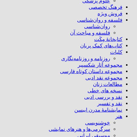
علوم پزشکی
فرهنگ تخصصی
فروش ویژه
فلسفه و روان‌شناسی
روان‌شناسی
فلسفه و مباحث آن
کتابخانۀ مِکَت
کتاب‌های کمک پریان
کلیات
روزنامه و روزنامه‌نگاری
مجموعه آثار شکسپیر
مجموعه داستان کوتاه فارسی
مجموعه نقد ادبی
مطالعات زنان
نسخه های خطی
نقد و بررسی ادبی
نقد و تفسیر
نمایشنامۀ مدرن ایبسن
هنر
خوشنویسی
سرگرمی‌ها و هنرهای نمایشی
موسیقی ایرانی