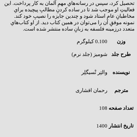
تحصیل کرد، سپس در رسانه‌هایِ مهمِ آلمان به کار پرداخت. این
فعالیتِ او موجب شد تا در ساده کردنِ مطالبِ پیچیده برایِ
مخاطبانِ عام استاد شود و چندین جایزه را نصیبِ خود کند.
نمونه موفقِ آن را می‌توان در همین کتاب دید. از او کتاب‌هایِ
متعدد درزمینه فلسفه به زبانِ ساده منتشر شده است.
وزن
0.100 کیلوگرم
طرح جلد
شومیز (جلد نرم)
نویسنده
والتِر تْسیگلِر
مترجم
رحمان افشاری
تعداد صفحه
108
تاریخ انتشار
1400