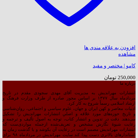
افزودن به علاقه مندی ها
مشاهده
کامو | مختصر و مفید
250,000
تومان
درباره ما
انتشارات مهراندیش به مدیریت آقای مهدی سجودی مقدم در تاریخ
مردادماه سال ۱۳۷۷ بر اساس مجوز صادره از طرف وزارت فرهنگ و
ارشاد اسلامی رسماً شروع به کار کرد.
ادبیات معاصر و کهن ایران و جهان، علوم سیاسی و اجتماعی، روان‌شناسی
و تاریخ حوزه‌های مورد علاقه و اصلیِ انتشارات مهراندیش را تشکیل
می‌دهند. دقت در تدوین و انتشار کتاب،‌ توجه به اصول تألیف و ترجمه و
رعایت شیوهٔ نگارش مشخص و تعریف‌شده ازجمله مواردی‌ست که
انتشارات مهراندیش مصمم است در رعایت آن بکوشد و با گذشت زمان به
استاندارهای بالاتری دست پیدا کند.سایت مهراندیش در مردادماه ۹۸ برای