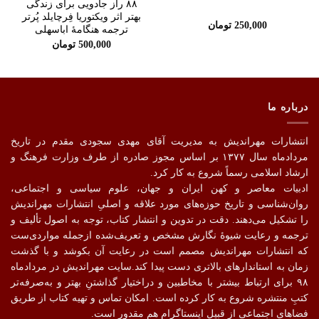
مندی
مندی
۸۸ راز جادویی برای زندگی
ها
ها
بهتر اثر ویکتوریا فِرچایلد پُرتر
250,000
تومان
ترجمه هنگامۀ اباسهلی
500,000
تومان
درباره ما
انتشارات مهراندیش به مدیریت آقای مهدی سجودی مقدم در تاریخ
مردادماه سال ۱۳۷۷ بر اساس مجوز صادره از طرف وزارت فرهنگ و
ارشاد اسلامی رسماً شروع به کار کرد.
ادبیات معاصر و کهن ایران و جهان، علوم سیاسی و اجتماعی،
روان‌شناسی و تاریخ حوزه‌های مورد علاقه و اصلیِ انتشارات مهراندیش
را تشکیل می‌دهند. دقت در تدوین و انتشار کتاب،‌ توجه به اصول تألیف و
ترجمه و رعایت شیوهٔ نگارش مشخص و تعریف‌شده ازجمله مواردی‌ست
که انتشارات مهراندیش مصمم است در رعایت آن بکوشد و با گذشت
زمان به استاندارهای بالاتری دست پیدا کند.سایت مهراندیش در مردادماه
۹۸ برای ارتباط بیشتر با مخاطبین و دراختیار گذاشتنِ بهتر و به‌صرفه‌تر
کتبِ منتشره شروع به کار کرده است. امکان تماس و تهیه کتاب از طریق
فضاهای اجتماعی از قبیل اینستاگرام هم مقدور است.