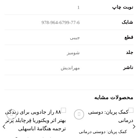
نوبت چاپ
1
شابک
978-964-6799-77-6
قطع
جیبی
جلد
شومیز
ناشر
مهراندیش
محصولات مشابه
افزودن
افزودن
به
به
کمک پریان: دوستی درمانی
علاقه
علاقه