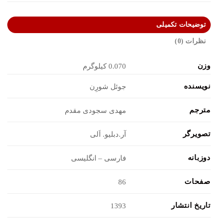
توضیحات تکمیلی
نظرات (0)
وزن
0.070 کیلوگرم
نویسنده
جوئل شورِن
مترجم
مهدی سجودی مقدم
تصویرگر
آر.دبلیو. اَلی
دوزبانه
فارسی – انگلیسی
صفحات
86
تاریخ انتشار
1393