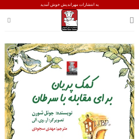
Ski
به انتشارات مهراندیش خوش آمدید
t
conten
افزودن
به
علاقه
مندی
ها