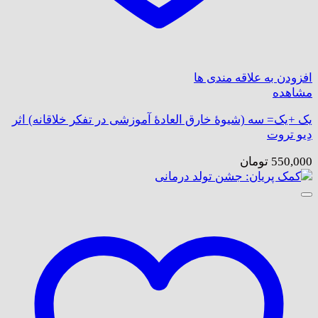
افزودن به علاقه مندی ها
مشاهده
یک +یک= سه (شیوۀ خارق العادۀ آموزشی در تفکر خلاقانه) اثر
دِیو تروت
550,000
تومان