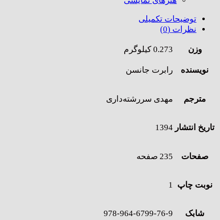
هنر‌های نمایشی
توضیحات تکمیلی
نظرات (0)
وزن
0.273 کیلوگرم
نویسنده
رابرت جانسن
مترجم
مهدی سررشته‌داری
تاریخ انتشار
1394
صفحات
235 صفحه
نوبت چاپ
1
شابک
978-964-6799-76-9