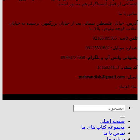
اجتماعی از قبیل اینستاگرام هم مقدور است.
تماس با ما
آدرس:
خیابان فلسطین شمالی بعد از خیابان بزرگمهر، نرسیده به خیابان
انقلاب کوچه نیلوفر، پلاک ۱
تلفن ثابت:
02166489365
شماره موبایل:
09125591602
پشتیبانی واتس آپ و تلگرام:
09304727068
کد پستی:
1416934113
ایمیل: mehrandish@gmail.com
نماد اعتماد
طراحی شده توسط گروه کسب‌وکار آرشین
جستجو
برای:
صفحه اصلی
مجموعه کتاب های ما
تماس با ما
درباره ما