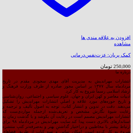
افزودن به علاقه مندی ها
مشاهده
کمک پریان: عزت‌نفس‌درمانی
250,000
تومان
درباره ما
انتشارات مهراندیش به مدیریت آقای مهدی سجودی مقدم در تاریخ
مردادماه سال ۱۳۷۷ بر اساس مجوز صادره از طرف وزارت فرهنگ و
ارشاد اسلامی رسماً شروع به کار کرد.
ادبیات معاصر و کهن ایران و جهان، علوم سیاسی و اجتماعی، روان‌شناسی
و تاریخ حوزه‌های مورد علاقه و اصلیِ انتشارات مهراندیش را تشکیل
می‌دهند. دقت در تدوین و انتشار کتاب،‌ توجه به اصول تألیف و ترجمه و
رعایت شیوهٔ نگارش مشخص و تعریف‌شده ازجمله مواردی‌ست که
انتشارات مهراندیش مصمم است در رعایت آن بکوشد و با گذشت زمان به
استاندارهای بالاتری دست پیدا کند.سایت مهراندیش در مردادماه ۹۸ برای
ارتباط بیشتر با مخاطبین و دراختیار گذاشتنِ بهتر و به‌صرفه‌تر کتبِ منتشره
شروع به کار کرده است. امکان تماس و تهیه کتاب از طریق فضاهای