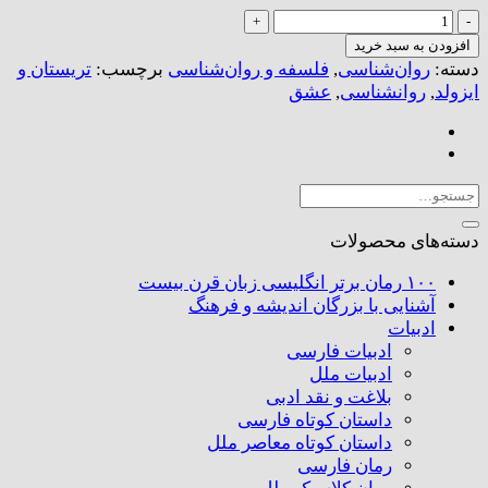
که
عشق
افزودن به سبد خرید
آسان
دسته:
روان‌شناسی
,
فلسفه و روان‌شناسی
برچسب:
تریستان و
نمود
ایزولد
,
روانشناسی
,
عشق
اول،
روانشناسی
عشق
رمانتیک،
جستجو
داستان
برای:
تریستان
دسته‌های محصولات
و
ایزولد
۱۰۰ رمان برتر انگلیسی زبان قرن بیست
عدد
آشنایی با بزرگان اندیشه و فرهنگ
ادبیات
ادبیات فارسی
ادبیات ملل
بلاغت و نقد ادبی
داستان کوتاه فارسی
داستان کوتاه معاصر ملل
رمان فارسی