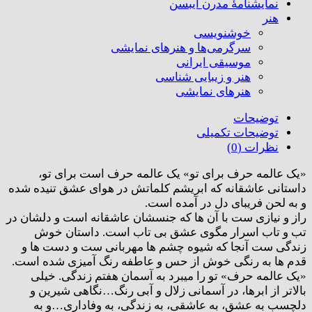
نمایشنامۀ مدرن ایبسن
هنر
خوشنویسی
سرگرمی‌ها و هنرهای نمایشی
موسیقی ایرانی
هنر و زیبایی شناسی
هنر‌های نمایشی
توضیحات
توضیحات تکمیلی
نظرات (0)
«یک عالمه حرف برای تو» یک عالمه حرف است برای تو،
داستانی عاشقانه که ابریشم کلماتش در هوای عشق تنیده شده
و به لحن فریبای دل در آمده است.
راز و نیازی ست با آن ها که جنسشان عاشقانه است و دلشان در
تب و تاب اسرار مگوی عشق بی تاب است. داستان خوش
زندگی ست آنجا که شیوه چشم ها مهربانی ست و دست ها و
قدم ها به رنگی خوش از حس و عاطفه رنگ آمیزی شده است.
«یک عالمه حرف» تو را میبرد به آسمان هفتم زندگی. خیلی
بالاتر از ابرها، در آسمانی زلال و آبی رنگ…نگاهی شیرین و
دلچسب به عشق، به عاشقی، به زندگی، به وفاداری…و به