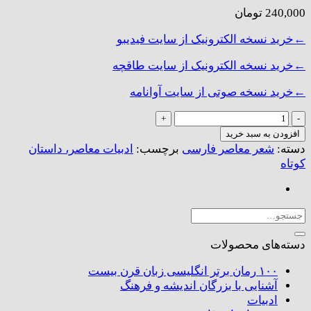
240,000
تومان
←خرید نسخه الکترونیک از سایت فیدیبو
←خرید نسخه الکترونیک از سایت طاقچه
←خرید نسخه صوتی از سایت آوانامه
یک
عالمه
افزودن به سبد خرید
حرف
دسته:
شعر معاصر فارسی
برچسب:
ادبیات معاصر، داستان
برای
کوتاه
تو
عدد
جستجو
برای:
دسته‌های محصولات
۱۰۰ رمان برتر انگلیسی زبان قرن بیست
آشنایی با بزرگان اندیشه و فرهنگ
ادبیات