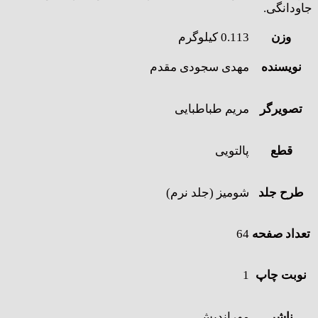
جاودانگی.
وزن
0.113 کیلوگرم
نویسنده
مهدی سجودی مقدم
تصویرگر
مریم طباطبایی
قطع
پالتویی
طرح جلد
شومیز (جلد نرم)
تعداد صفحه
64
نوبت چاپ
1
ناشر
مهراندیش