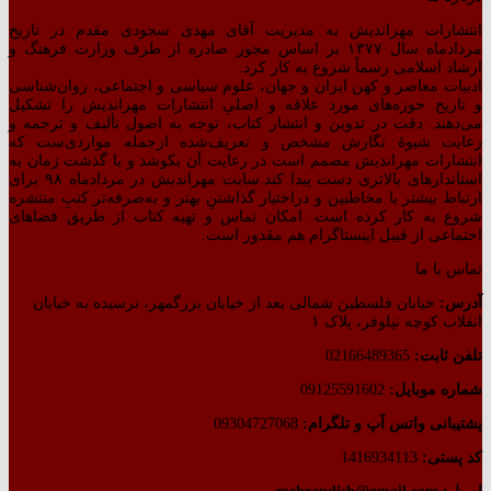
انتشارات مهراندیش به مدیریت آقای مهدی سجودی مقدم در تاریخ
مردادماه سال ۱۳۷۷ بر اساس مجوز صادره از طرف وزارت فرهنگ و
ارشاد اسلامی رسماً شروع به کار کرد.
ادبیات معاصر و کهن ایران و جهان، علوم سیاسی و اجتماعی، روان‌شناسی
و تاریخ حوزه‌های مورد علاقه و اصلیِ انتشارات مهراندیش را تشکیل
می‌دهند. دقت در تدوین و انتشار کتاب،‌ توجه به اصول تألیف و ترجمه و
رعایت شیوهٔ نگارش مشخص و تعریف‌شده ازجمله مواردی‌ست که
انتشارات مهراندیش مصمم است در رعایت آن بکوشد و با گذشت زمان به
استاندارهای بالاتری دست پیدا کند.سایت مهراندیش در مردادماه ۹۸ برای
ارتباط بیشتر با مخاطبین و دراختیار گذاشتنِ بهتر و به‌صرفه‌تر کتبِ منتشره
شروع به کار کرده است. امکان تماس و تهیه کتاب از طریق فضاهای
اجتماعی از قبیل اینستاگرام هم مقدور است.
تماس با ما
آدرس:
خیابان فلسطین شمالی بعد از خیابان بزرگمهر، نرسیده به خیابان
انقلاب کوچه نیلوفر، پلاک ۱
تلفن ثابت:
02166489365
شماره موبایل:
09125591602
پشتیبانی واتس آپ و تلگرام:
09304727068
کد پستی:
1416934113