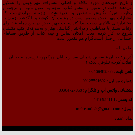
و تاریخ حوزه‌های مورد علاقه و اصلیِ انتشارات مهراندیش را تشکیل
می‌دهند. دقت در تدوین و انتشار کتاب،‌ توجه به اصول تألیف و ترجمه و
رعایت شیوهٔ نگارش مشخص و تعریف‌شده ازجمله مواردی‌ست که
انتشارات مهراندیش مصمم است در رعایت آن بکوشد و با گذشت زمان به
استاندارهای بالاتری دست پیدا کند.سایت مهراندیش در مردادماه ۹۸ برای
ارتباط بیشتر با مخاطبین و دراختیار گذاشتنِ بهتر و به‌صرفه‌تر کتبِ منتشره
شروع به کار کرده است. امکان تماس و تهیه کتاب از طریق فضاهای
اجتماعی از قبیل اینستاگرام هم مقدور است.
تماس با ما
آدرس:
خیابان فلسطین شمالی بعد از خیابان بزرگمهر، نرسیده به خیابان
انقلاب کوچه نیلوفر، پلاک ۱
تلفن ثابت:
02166489365
شماره موبایل:
09125591602
پشتیبانی واتس آپ و تلگرام:
09304727068
کد پستی:
1416934113
ایمیل: mehrandish@gmail.com
نماد اعتماد
طراحی شده توسط گروه کسب‌وکار آرشین