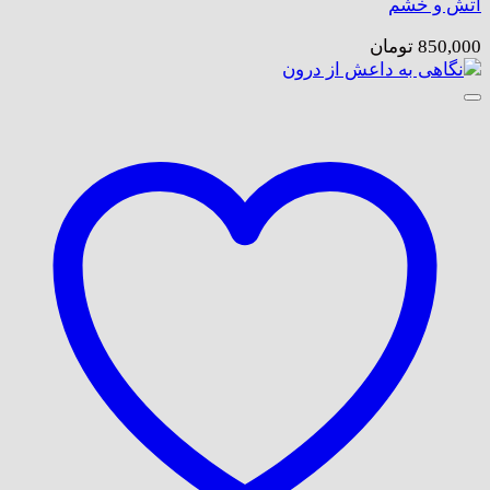
آتش و خشم
850,000
تومان