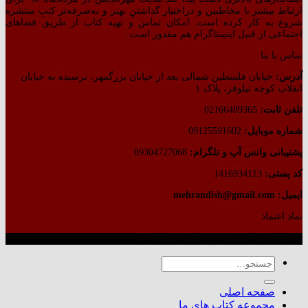
ارتباط بیشتر با مخاطبین و دراختیار گذاشتنِ بهتر و به‌صرفه‌تر کتبِ منتشره
شروع به کار کرده است. امکان تماس و تهیه کتاب از طریق فضاهای
اجتماعی از قبیل اینستاگرام هم مقدور است.
تماس با ما
آدرس:
خیابان فلسطین شمالی بعد از خیابان بزرگمهر، نرسیده به خیابان
انقلاب کوچه نیلوفر، پلاک ۱
تلفن ثابت:
02166489365
شماره موبایل:
09125591602
پشتیبانی واتس آپ و تلگرام:
09304727068
کد پستی:
1416934113
ایمیل: mehrandish@gmail.com
نماد اعتماد
طراحی شده توسط گروه کسب‌وکار آرشین
جستجو
برای:
صفحه اصلی
مجموعه کتاب های ما