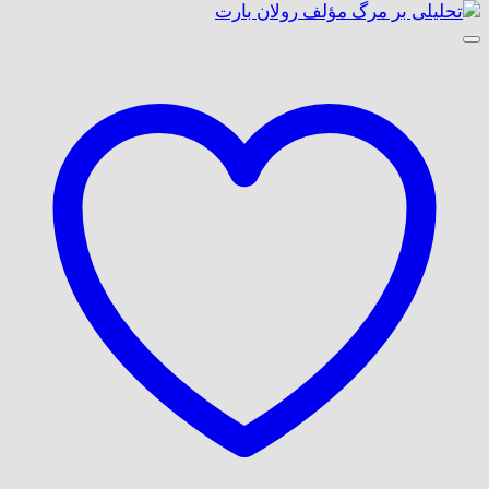
اصلی:
فعلی:
370,000 تومان
315,000 تومان.
بود.