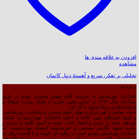
افزودن به علاقه مندی ها
مشاهده
تحلیلی بر تفکر، سریع و آهستۀ دنیِل کانمان
درباره ما
انتشارات مهراندیش به مدیریت آقای مهدی سجودی مقدم در تاریخ
مردادماه سال ۱۳۷۷ بر اساس مجوز صادره از طرف وزارت فرهنگ و
ارشاد اسلامی رسماً شروع به کار کرد.
ادبیات معاصر و کهن ایران و جهان، علوم سیاسی و اجتماعی، روان‌شناسی
و تاریخ حوزه‌های مورد علاقه و اصلیِ انتشارات مهراندیش را تشکیل
می‌دهند. دقت در تدوین و انتشار کتاب،‌ توجه به اصول تألیف و ترجمه و
رعایت شیوهٔ نگارش مشخص و تعریف‌شده ازجمله مواردی‌ست که
انتشارات مهراندیش مصمم است در رعایت آن بکوشد و با گذشت زمان به
استاندارهای بالاتری دست پیدا کند.سایت مهراندیش در مردادماه ۹۸ برای