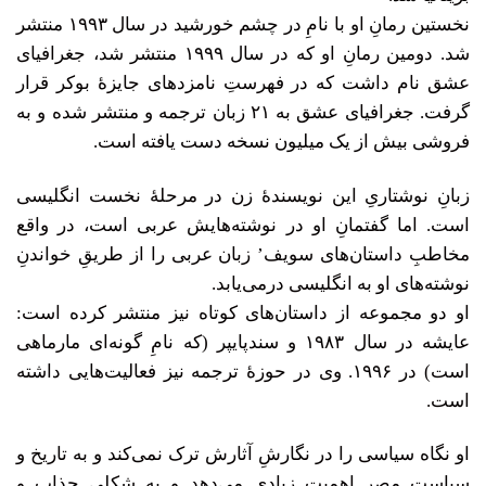
نخستین رمانِ او با نامِ در چشم خورشید در سال ۱۹۹۳ منتشر
شد. دومین رمانِ او که در سال ۱۹۹۹ منتشر شد، جغرافیای
عشق نام داشت که در فهرستِ نامزدهای جایزۀ بوکر قرار
گرفت. جغرافیای عشق به ۲۱ زبان ترجمه و منتشر شده و به
فروشی بیش از یک میلیون نسخه دست یافته است.
زبانِ نوشتاریِ این نویسندۀ زن در مرحلۀ نخست انگلیسی
است. اما گفتمانِ او در نوشته‌هایش عربی است، در واقع
مخاطبِ داستان‌های سویف’ زبان عربی را از طریقِ خواندنِ
نوشته‌های او به انگلیسی درمی‌یابد.
او دو مجموعه از داستان‌های کوتاه نیز منتشر کرده است:
عایشه در سال ۱۹۸۳ و سندپایپر (که نامِ گونه‌ای مارماهی
است) در ۱۹۹۶. وی در حوزۀ ترجمه نیز فعالیت‌هایی داشته
است.
او نگاه سیاسی را در نگارشِ آثارش ترک نمی‌کند و به تاریخ و
سیاستِ مصر اهمیت زیادی می‌دهد و به شکلی جذاب و