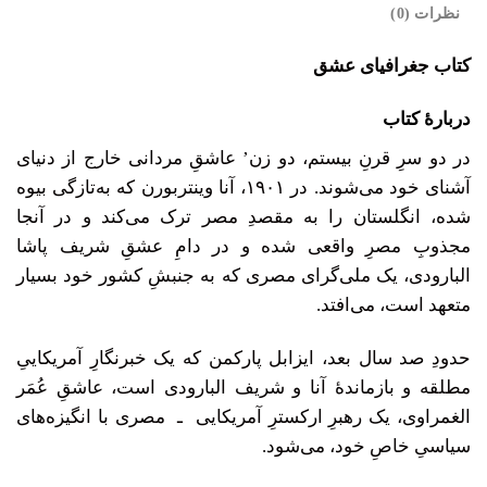
نظرات (0)
کتاب جغرافیای عشق
دربارۀ کتاب
در دو سرِ قرنِ بیستم، دو زن’ عاشقِ مردانی خارج از دنیای
آشنای خود می‌شوند. در ۱۹۰۱، آنا وینتربورن که به‌تازگی بیوه
شده، انگلستان را به مقصدِ مصر ترک می‌کند و در آنجا
مجذوبِ مصرِ واقعی شده و در دامِ عشقِ شریف پاشا
البارودی، یک ملی‌گرای مصری که به جنبشِ کشور خود بسیار
متعهد است، می‌افتد.
حدودِ صد سال بعد، ایزابل پارکمن که یک خبرنگارِ آمریکاییِ
مطلقه و بازماندۀ آنا و شریف البارودی است، عاشقِ عُمَر
الغمراوی، یک رهبرِ ارکسترِ آمریکایی ـ مصری با انگیزه‌های
سیاسیِ خاصِ خود، می‌شود.