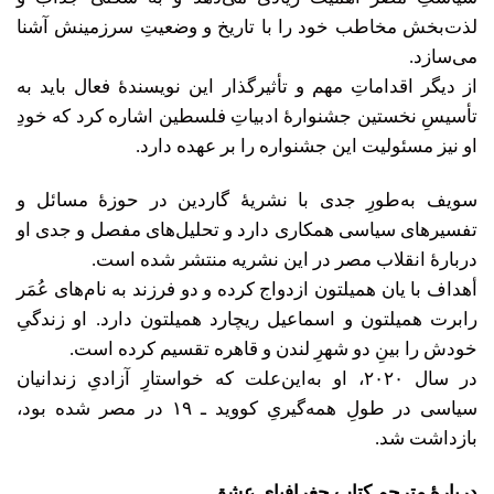
لذت‌بخش مخاطب خود را با تاریخ و وضعیتِ سرزمینش آشنا
می‌سازد.
از دیگر اقداماتِ مهم و تأثیرگذار این نویسندۀ فعال باید به
تأسیسِ نخستین جشنوارۀ ادبیاتِ فلسطین اشاره کرد که خودِ
او نیز مسئولیت این جشنواره را بر عهده دارد.
سویف به‌طورِ جدی با نشریۀ گاردین در حوزۀ مسائل و
تفسیرهای سیاسی همکاری دارد و تحلیل‌های مفصل و جدی او
دربارۀ انقلاب مصر در این نشریه منتشر شده است.
أهداف با یان همیلتون ازدواج کرده و دو فرزند به نام‌های عُمَر
رابرت همیلتون و اسماعیل ریچارد همیلتون دارد. او زندگیِ
خودش را بینِ دو شهرِ لندن و قاهره تقسیم کرده است.
در سال ۲۰۲۰، او به‌این‌علت که خواستارِ آزادیِ زندانیان
سیاسی در طولِ همه‌گیریِ کووید ـ ۱۹ در مصر شده بود،
بازداشت شد.
دربارۀ مترجم کتاب جغرافیای عشق