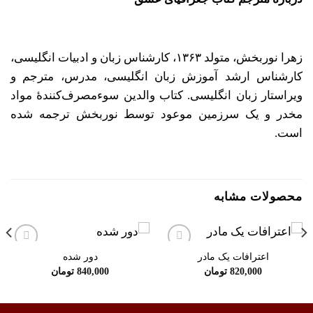
زهرا نوربخش
، متولد ۱۳۶۳، کارشناس زبان و ادبیات انگلیسی،
کارشناس ارشد آموزش زبان انگلیسی، مدرس، مترجم و
ویراستار زبان انگلیسی. کتاب والدین سوء‌مصرف‌‌کنندۀ مواد
مخدر و یک سرزمین موعود توسط نوربخش ترجمه شده
است.
محصولات مشابه
اعترافات یک مادر
دور شده
افزودن
افزودن
به
به
820,000
تومان
840,000
تومان
علاقه
علاقه
مندی
مندی
ها
ها