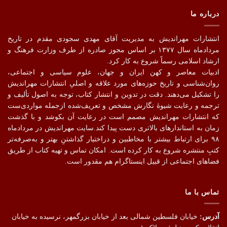
درباره ما
انتشارات مهراندیش به مدیریت آقای مهدی سجودی مقدم در تاریخ
مردادماه سال ۱۳۷۷ بر اساس مجوز صادره از طرف وزارت فرهنگ و
ارشاد اسلامی رسماً شروع به کار کرد.
ادبیات معاصر و کهن ایران و جهان، علوم سیاسی و اجتماعی،
روان‌شناسی و تاریخ حوزه‌های مورد علاقه و اصلیِ انتشارات مهراندیش
را تشکیل می‌دهند. دقت در تدوین و انتشار کتاب،‌ توجه به اصول تألیف و
ترجمه و رعایت شیوهٔ نگارش مشخص و تعریف‌شده ازجمله مواردی‌ست
که انتشارات مهراندیش مصمم است در رعایت آن بکوشد و با گذشت
زمان به استاندارهای بالاتری دست پیدا کند.سایت مهراندیش در مردادماه
۹۸ برای ارتباط بیشتر با مخاطبین و دراختیار گذاشتنِ بهتر و به‌صرفه‌تر
کتبِ منتشره شروع به کار کرده است. امکان تماس و تهیه کتاب از طریق
فضاهای اجتماعی از قبیل اینستاگرام هم مقدور است.
تماس با ما
آدرس:
خیابان فلسطین شمالی بعد از خیابان بزرگمهر، نرسیده به خیابان