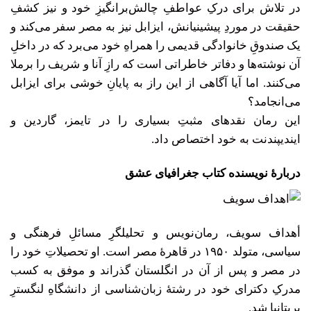
در تلاش برای درکِ عواطفِ چالش‌برانگیزِ خود و نیز کشفِ
حقیقت در موردِ پیشینیانش، ایزابل نیز به مصر سفر می‌کند و
یک صندوقِ خانوادگی قدیمی را همراهِ خود می‌برد که در داخلِ
آن نوشته‌ها و دفاتر خاطراتی است که رازِ آنا و شریف را برملا
می‌کنند. اما آیا آگاهی از این راز به پایانِ خوشی برای ایزابل
می‌انجامد؟
این رمان نقدهای مثبتِ بسیاری را در تایمز، گاردین و
ایندیپندنت به خود اختصاص داد.
دربارۀ نویسنده کتاب جغرافیای عشق
أهداف سویف
، رمان‌نویس و تحلیلگرِ مسائلِ فرهنگی و
سیاسی، متولد ۱۹۵۰ در قاهرۀ مصر است. او تحصیلاتِ خود را
در مصر و پس ‌از آن در انگلستان گذراند و موفق به کسب
مدرکِ دکترای خود در رشتۀ زبان‌شناسی از دانشگاهِ لنگسترِ
بریتانیا شد.