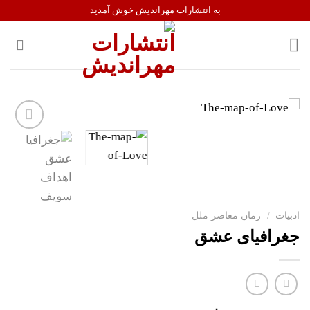
Ski
به انتشارات مهراندیش خوش آمدید
t
conten
افزودن
به
علاقه
مندی
ها
ادبیات
/
رمان معاصر ملل
جغرافیای عشق