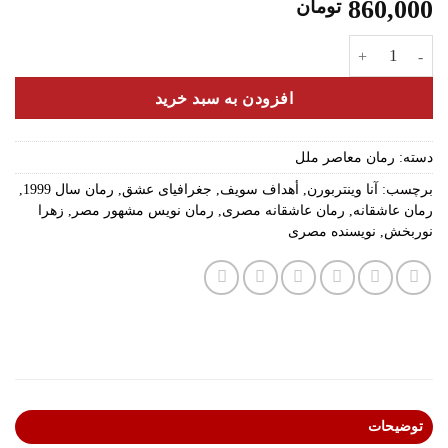
860,000
تومان
جغرافیای عشق عدد
افزودن به سبد خرید
دسته:
رمان معاصر ملل
برچسب:
آنا وینتربورن
,
أهداف سویف
,
جغرافیای عشق
,
رمان سال 1999
,
رمان عاشقانه
,
رمان عاشقانه مصری
,
رمان نویس مشهور مصر
,
زهرا
نوربخش
,
نویسنده مصری
توضیحات