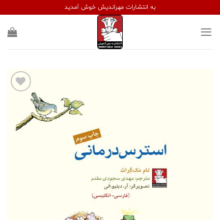
Ski
به انتشارات مهراندیش خوش آمدید
t
conten
افزودن
به
علاقه
مندی
ها