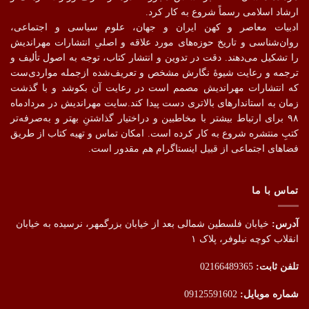
ارشاد اسلامی رسماً شروع به کار کرد.
ادبیات معاصر و کهن ایران و جهان، علوم سیاسی و اجتماعی،
روان‌شناسی و تاریخ حوزه‌های مورد علاقه و اصلیِ انتشارات مهراندیش
را تشکیل می‌دهند. دقت در تدوین و انتشار کتاب،‌ توجه به اصول تألیف و
ترجمه و رعایت شیوهٔ نگارش مشخص و تعریف‌شده ازجمله مواردی‌ست
که انتشارات مهراندیش مصمم است در رعایت آن بکوشد و با گذشت
زمان به استاندارهای بالاتری دست پیدا کند.سایت مهراندیش در مردادماه
۹۸ برای ارتباط بیشتر با مخاطبین و دراختیار گذاشتنِ بهتر و به‌صرفه‌تر
کتبِ منتشره شروع به کار کرده است. امکان تماس و تهیه کتاب از طریق
فضاهای اجتماعی از قبیل اینستاگرام هم مقدور است.
تماس با ما
آدرس:
خیابان فلسطین شمالی بعد از خیابان بزرگمهر، نرسیده به خیابان
انقلاب کوچه نیلوفر، پلاک ۱
تلفن ثابت:
02166489365
شماره موبایل:
09125591602