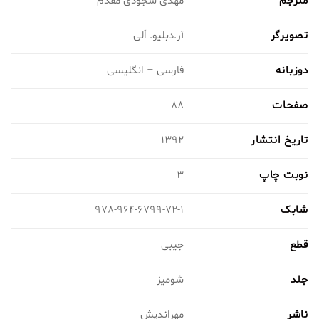
مترجم
مهدی سجودی مقدم
تصویرگر
آر.دبلیو. اَلی
دوزبانه
فارسی – انگلیسی
صفحات
88
تاریخ انتشار
1392
نوبت چاپ
3
شابک
978-964-6799-72-1
قطع
جیبی
جلد
شومیز
ناشر
مهراندیش