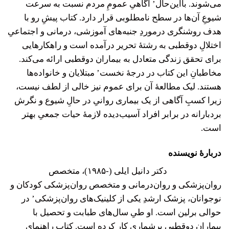
می‌شوند. بااین‌حال’ آگاهیِ عمومِ مردم نسبت به سرعت
شیوعِ آن‌ها در سطح نامطلوبی قرار دارد. کتاب پیشِ رو با
هدف روشنگری درموردِ جنبه‌های آموزشی، درمانی و اجتماعیِ
اختلالِ دوقطبی به رشتۀ تحریر درآمده است و راهکارهایی
برای تحقق زندگی متعادل به بیماران دوقطبی ارائه می‌کند.
مخاطبانِ این کتاب در درجۀ نخست’ مبتلایان و خانواده‌ها
هستند. لیک مطالعۀ آن برای عموم نیز خالی از لطف نیست،
زیرا کسبِ آگاهی از یک بیماری روانیِ در حالِ شیوع و نگرش
بردبارانه در برابر افراد آسیب‌دیده لازمۀ حیات جمعیِ بهتر
است.
دربارۀ نویسنده
دکتر دانیل ایلی (-۱۹۸۵)، متخصص
روان‌پزشکی و روان‌درمانی و متخصص روان‌پزشکی کودکان و
نوجوانان، پزشک ارشدِ یکی از کلینیک‌های روان‌پزشکی’ در
حوالی برلین است. او طیِ سال‌های طبابت و تحصیل با
بیماران دوقطبیِ پرشماری کار کرده است. کتاب راهنمایِ