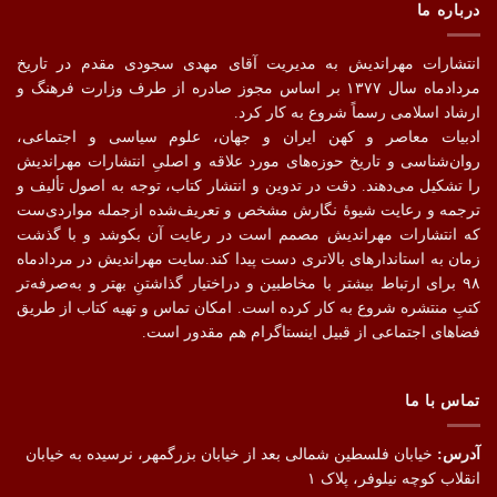
درباره ما
انتشارات مهراندیش به مدیریت آقای مهدی سجودی مقدم در تاریخ
مردادماه سال ۱۳۷۷ بر اساس مجوز صادره از طرف وزارت فرهنگ و
ارشاد اسلامی رسماً شروع به کار کرد.
ادبیات معاصر و کهن ایران و جهان، علوم سیاسی و اجتماعی،
روان‌شناسی و تاریخ حوزه‌های مورد علاقه و اصلیِ انتشارات مهراندیش
را تشکیل می‌دهند. دقت در تدوین و انتشار کتاب،‌ توجه به اصول تألیف و
ترجمه و رعایت شیوهٔ نگارش مشخص و تعریف‌شده ازجمله مواردی‌ست
که انتشارات مهراندیش مصمم است در رعایت آن بکوشد و با گذشت
زمان به استاندارهای بالاتری دست پیدا کند.سایت مهراندیش در مردادماه
۹۸ برای ارتباط بیشتر با مخاطبین و دراختیار گذاشتنِ بهتر و به‌صرفه‌تر
کتبِ منتشره شروع به کار کرده است. امکان تماس و تهیه کتاب از طریق
فضاهای اجتماعی از قبیل اینستاگرام هم مقدور است.
تماس با ما
آدرس:
خیابان فلسطین شمالی بعد از خیابان بزرگمهر، نرسیده به خیابان
انقلاب کوچه نیلوفر، پلاک ۱