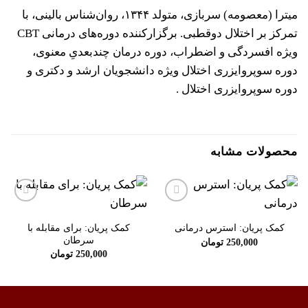
میترا (معصومه) سربازی، متولد ۱۳۴۴، روان‌شناس بالینی، با
تمرکز بر اختلال دوقطبی. برگزارکننده دوره‌های درمانی CBT
ویژه افسردگی و اضطراب، دوره درمان چندبعدیِ معنوی،
دوره سوپروایزری اختلال ویژه دانشجویان ارشد و دکتری و
دوره سوپروایزری اختلال .
محصولات مشابه
افزودن
افزودن
به
به
کمک پریان: برای مقابله با
کمک پریان: استرس درمانی
علاقه
علاقه
سرطان
250,000
تومان
مندی
مندی
ها
ها
250,000
تومان