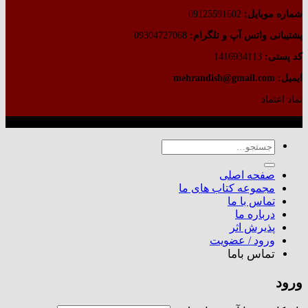
شماره موبایل:
09125591602
پشتیبانی واتس آپ و تلگرام:
09304727068
کد پستی:
1416934113
ایمیل: mehrandish@gmail.com
نماد اعتماد
طراحی شده توسط گروه کسب‌وکار آرشین
جستجو
برای:
صفحه اصلی
مجموعه کتاب های ما
تماس با ما
درباره ما
پذیرش اثر
ورود / عضویت
تماس باما
ورود