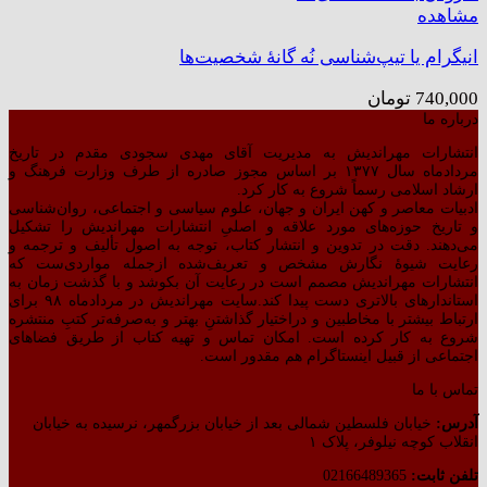
مشاهده
انیگرام یا تیپ‌شناسی نُه گانهٔ شخصیت‌ها
740,000
تومان
درباره ما
انتشارات مهراندیش به مدیریت آقای مهدی سجودی مقدم در تاریخ
مردادماه سال ۱۳۷۷ بر اساس مجوز صادره از طرف وزارت فرهنگ و
ارشاد اسلامی رسماً شروع به کار کرد.
ادبیات معاصر و کهن ایران و جهان، علوم سیاسی و اجتماعی، روان‌شناسی
و تاریخ حوزه‌های مورد علاقه و اصلیِ انتشارات مهراندیش را تشکیل
می‌دهند. دقت در تدوین و انتشار کتاب،‌ توجه به اصول تألیف و ترجمه و
رعایت شیوهٔ نگارش مشخص و تعریف‌شده ازجمله مواردی‌ست که
انتشارات مهراندیش مصمم است در رعایت آن بکوشد و با گذشت زمان به
استاندارهای بالاتری دست پیدا کند.سایت مهراندیش در مردادماه ۹۸ برای
ارتباط بیشتر با مخاطبین و دراختیار گذاشتنِ بهتر و به‌صرفه‌تر کتبِ منتشره
شروع به کار کرده است. امکان تماس و تهیه کتاب از طریق فضاهای
اجتماعی از قبیل اینستاگرام هم مقدور است.
تماس با ما
آدرس:
خیابان فلسطین شمالی بعد از خیابان بزرگمهر، نرسیده به خیابان
انقلاب کوچه نیلوفر، پلاک ۱
تلفن ثابت:
02166489365