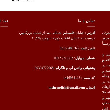
تماس با ما
نماد ا
جودی
آدرس:
خیابان فلسطین شمالی بعد از خیابان بزرگمهر،
 بر اساس مجوز
نرسیده به خیابان انقلاب کوچه نیلوفر، پلاک ۱
سماً
تلفن ثابت:
02166489365
سی و
شماره موبایل:
09125591602
قه و
ت در
پشتیبانی واتس آپ و تلگرام:
09304727068
مه و
جمله
کد پستی:
1416934113
ت در
رهای
ایمیل: mehrandish@gmail.com
بالاتری دست پیدا کند.سایت مهراندیش در مردادماه ۹۸
هتر و
مکان
قبیل