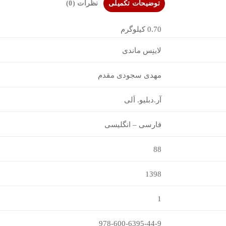
توضیحات تکمیلی
نظرات (0)
0.70 کیلوگرم
لاینِس ماندی
مهدی سجودی مقدم
آر.دبلیو. اَلی
فارسی – انگلیسی
88
1398
1
978-600-6395-44-9