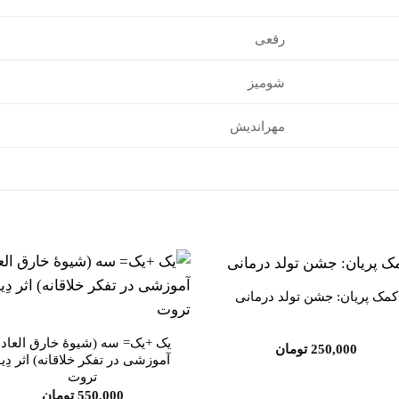
رقعی
شومیز
مهراندیش
کمک پریان: جشن تولد درمانی
افزودن
افز
به
علاقه
عل
یک +یک= سه (شیوۀ خارق العادۀ
مندی
من
250,000
تومان
ها
آموزشی در تفکر خلاقانه) اثر دِیو
تروت
550,000
تومان