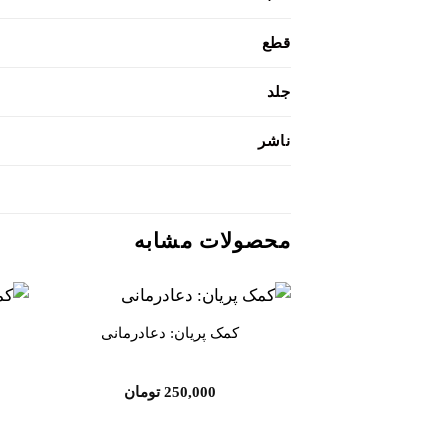
قطع
جلد
ناشر
محصولات مشابه
کمک پریان: دعادرمانی
افزودن
به
علاقه
مندی
250,000
تومان
ها