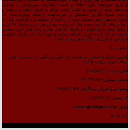
و تاریخ حوزه‌های مورد علاقه و اصلیِ انتشارات مهراندیش را تشکیل
می‌دهند. دقت در تدوین و انتشار کتاب،‌ توجه به اصول تألیف و ترجمه و
رعایت شیوهٔ نگارش مشخص و تعریف‌شده ازجمله مواردی‌ست که
انتشارات مهراندیش مصمم است در رعایت آن بکوشد و با گذشت زمان به
استاندارهای بالاتری دست پیدا کند.سایت مهراندیش در مردادماه ۹۸ برای
ارتباط بیشتر با مخاطبین و دراختیار گذاشتنِ بهتر و به‌صرفه‌تر کتبِ منتشره
شروع به کار کرده است. امکان تماس و تهیه کتاب از طریق فضاهای
اجتماعی از قبیل اینستاگرام هم مقدور است.
تماس با ما
آدرس:
خیابان فلسطین شمالی بعد از خیابان بزرگمهر، نرسیده به خیابان
انقلاب کوچه نیلوفر، پلاک ۱
تلفن ثابت:
02166489365
شماره موبایل:
09125591602
پشتیبانی واتس آپ و تلگرام:
09304727068
کد پستی:
1416934113
ایمیل: mehrandish@gmail.com
نماد اعتماد
طراحی شده توسط گروه کسب‌وکار آرشین