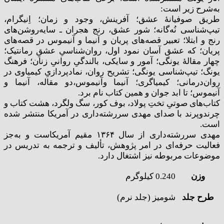
به‌شرح زیر است:
طریق صوفیانۀ عشق؛ آفرینش، وجود و زمان؛ اِنیگرام،
تیپ‌شناسی نُه‌گانه؛ شور عشق، رنج هجران ـ سایه‌روشن‌های
رنج و ابتلا؛ تعبیر قصه‌های پریان و آنیما و آنیموس در قصه‌های
پریان؛ که عشق آسان نمود اول، روان‌شناسیِ عشقِ رمانتیک؛
چهار مقالۀ یونگی؛ آمور و سایکی، بالندگیِ روانیِ زنان؛ فرهنگ
یونگ؛ تیپ‌شناسی یونگی؛ تشریح روان، نمادپردازیِ کیمیاوی در
روان‌درمانی؛ کیمیاگری؛ آنیما وآنیموس،‌دو مقاله، آنیما و
آنیموس؛ تا ابد جوان و همین کتاب نام برد.
کتاب‌های صوتیِ تختِ پولاد، بوف کور، سگ ولگرد، هشت کتاب و
چرندوپرند با صدای مهدی سررشته‌داری در آمریکا منتشر شده
است.
مهدی سررشته‌داری از سال ۱۳۶۴ مقیم آمریکاست و به‌جز
فعالیت حرفه‌ای در امر پژوهش، تألیف و ترجمه به تدریس در
موضوعات مربوطه نیز اشتغال دارد.
وزن
0.240 کیلوگرم
طرح جلد
شومیز (جلد نرم)