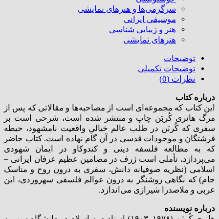
سرگرمی‌ها و هنرهای نمایشی
موسیقی ایرانی
هنر و زیبایی شناسی
هنر‌های نمایشی
توضیحات
توضیحات تکمیلی
نظرات (0)
درباره کتاب
این کتاب که مجموعه‌ای است از مصاحبه‌ها و مقالاتی که پس از
مرگ هانری کُربَن چاپ و منتشر شده است، شرحی است بر
سفری که کُربَن در طلب عالم خیالیِ واقعیت نامشهود، حیطه
فرشتگان و موجودات قدسی در آن گام نهاده است. کتاب حاضر
که به مطالعه فلسفه دینی و کندوکاو در ایمان شهودی
می‌پردازد، تأملی است ژرف در مضامین عظیم عرفان ایرانی –
اسلامی (نظریه صوفیانه دانش، سفری به درون روح و مناسک
جام) که نگاهی روشنگر به درون عوالم فلسفی سهروردی، ابن
عربی و ملاصدرا شیرازی می‌اندازد.
درباره نویسنده
هانری کُربَن (۱۹۷۸ـ ۱۹۰۳) استاد دین اسلام در دانشگاه سوربن