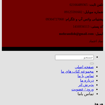
تلفن ثابت:
02166489365
شماره موبایل:
09125591602
پشتیبانی واتس آپ و تلگرام:
09304727068
کد پستی:
1416934113
ایمیل: mehrandish@gmail.com
نماد اعتماد
طراحی شده توسط گروه کسب‌وکار آرشین
جستجو
برای:
صفحه اصلی
مجموعه کتاب های ما
تماس با ما
درباره ما
پذیرش اثر
ورود / عضویت
تماس باما
ورود