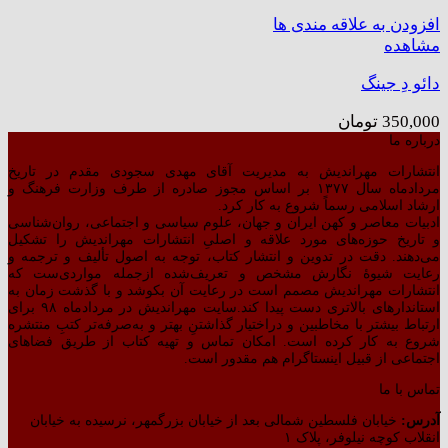
افزودن به علاقه مندی ها
مشاهده
دائو دِ جینگ
350,000
تومان
درباره ما
انتشارات مهراندیش به مدیریت آقای مهدی سجودی مقدم در تاریخ
مردادماه سال ۱۳۷۷ بر اساس مجوز صادره از طرف وزارت فرهنگ و
ارشاد اسلامی رسماً شروع به کار کرد.
ادبیات معاصر و کهن ایران و جهان، علوم سیاسی و اجتماعی، روان‌شناسی
و تاریخ حوزه‌های مورد علاقه و اصلیِ انتشارات مهراندیش را تشکیل
می‌دهند. دقت در تدوین و انتشار کتاب،‌ توجه به اصول تألیف و ترجمه و
رعایت شیوهٔ نگارش مشخص و تعریف‌شده ازجمله مواردی‌ست که
انتشارات مهراندیش مصمم است در رعایت آن بکوشد و با گذشت زمان به
استاندارهای بالاتری دست پیدا کند.سایت مهراندیش در مردادماه ۹۸ برای
ارتباط بیشتر با مخاطبین و دراختیار گذاشتنِ بهتر و به‌صرفه‌تر کتبِ منتشره
شروع به کار کرده است. امکان تماس و تهیه کتاب از طریق فضاهای
اجتماعی از قبیل اینستاگرام هم مقدور است.
تماس با ما
آدرس:
خیابان فلسطین شمالی بعد از خیابان بزرگمهر، نرسیده به خیابان
انقلاب کوچه نیلوفر، پلاک ۱