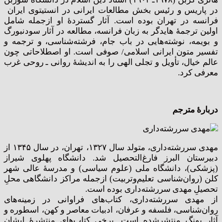
در پاریس و رئیس بخش مطالعات ایرانی در انستیتوی ایران
فرانسه در تهران بوده است. آثار گستردۀ او ازجمله شامل
اولین ترجمۀ هایدگر به زبان فرانسه، مطالعه در آثار سودنبورگ
و بویمه، نوشته‌هایی در باب جام، فرشته‌شناسی، و ترجمه و
تفسیر متون ایرانی اسلامی/ صوفی است. او اصطلاحاتی چون
عالم خیال، تأویل و تجلی الهی را به اندیشۀ روانی ـ روحی غرب
معرفی کرد.
دربارۀ مترجم
مهدی سررشته‌داری، متولد سال ۱۳۲۷، تهران، در سال ۱۳۴۵ از
دبیرستان البرز فارغ‌التحصیل شد. دانشگاه پهلوی شیراز
(پزشکی)، دانشگاه ملی (علوم سیاسی) و مدرسۀ عالی شهر
کلن (روان‌شناسی تعلیم‌و‌تربیت) ازجمله مراکز دانشگاهی محلِ
تحصیلِ مهدی سررشته‌داری بوده است.
از مهدی سررشته‌داری، کتاب‌های فراوانی در زمینه‌های
روان‌شناسی، فلسفه و عرفان، ادبیات معاصر و کهن، اسطوره و
آثار یونگ منتشرشده است. برخی کتاب‌های منتشرۀ ایشان